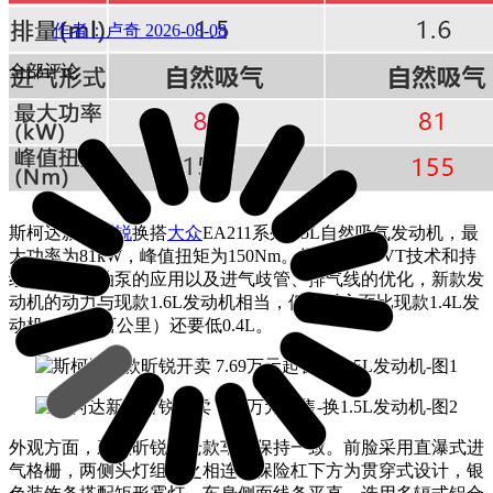
作者：卢奇
2026-08-08
全部评论
斯柯达新款
昕锐
换搭
大众
EA211系列1.5L自然吸气发动机，最
大功率为81kW，峰值扭矩为150Nm。得益于双VVT技术和持
续可调式机油泵的应用以及进气歧管、排气线的优化，新款发
动机的动力与现款1.6L发动机相当，但油耗方面比现款1.4L发
动机（5.9L/百公里）还要低0.4L。
外观方面，新款昕锐与老款车型保持一致。前脸采用直瀑式进
气格栅，两侧头灯组与之相连。保险杠下方为贯穿式设计，银