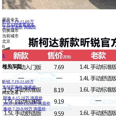
展开全文
昕锐
7.19-11.69万
打开APP查看更多
支付宝询价
询底价
切换城市
当前城市
北京
B
X
相关车型
昕锐
7.19-11.69万
支付宝询价
询底价
网友还看了
朗逸
8-15.19万
询底价
MG6
10.98-13.98万
询底价
逸动
7.29-9.99万
询底价