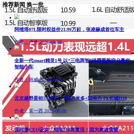
推荐新闻
换一批
阿维塔07L限时权益价21.99万起，张凌赫成首位车主
作者：卢奇
2026-08-08
全新一代smart精灵1号 以“三电两智”破壁重新定义豪华
智能小车
作者：韩威
2026-08-08
北京越野星钽5X来了：车长5米多+双动力 Pk长城H10
作者：莫一西
2026-08-08
保时捷CEO证实：纯电718将复活！因为奥迪需要