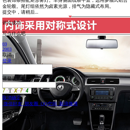
色装饰条搭配矩形雾灯。车身侧面线条平直，选用多辐式铝合
金轮毂。尾灯组依然为卤素光源，排气为隐藏式布局。
提交中，请稍后...
评论成功
写点什么吧
69
2003
取消
登录
请
登录
后发表评论
取消
确定
微信好友
朋友圈
QQ空间
新浪微博
获取最低报价
姓
名
名