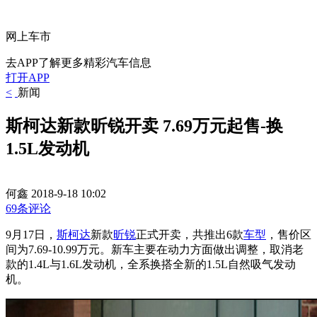
网上车市
去APP了解更多精彩汽车信息
打开APP
<
新闻
斯柯达新款昕锐开卖 7.69万元起售-换
1.5L发动机
何鑫
2018-9-18 10:02
69条评论
9月17日，
斯柯达
新款
昕锐
正式开卖，共推出6款
车型
，售价区
间为7.69-10.99万元。新车主要在动力方面做出调整，取消老
款的1.4L与1.6L发动机，全系换搭全新的1.5L自然吸气发动
机。