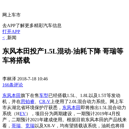
网上车市
去APP了解更多精彩汽车信息
打开APP
<
新闻
东风本田投产1.5L混动-油耗下降 哥瑞等
车将搭载
李林泽
2018-7-18 10:46
166条评论
东风本田
旗下在售
车型
已经搭载1.5L、1.8L以及1.5T等发动
机，并在
思铂睿
、
CR-V
上使用了2.0L混合动力系统。网上车
市从湖北省环境保护厅获悉，
东风
本田
即将推出1.5L混合动力
系统（H
EV
），项目分为两期建设，一期预计2019年4月投
产，二期预计2021年建成使用。根据目前东风本田的产品线来
看，
哥瑞
、
竞瑞
以及XR-V，均有望搭载该系统，油耗也将得