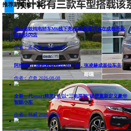
推荐新闻
换一批
捷达首款纯电轿车M6线下亮相 联和茶百道在成都开设
限时快闪店
作者：孟宪慈
2026-08-09
阿维塔07L限时权益价21.99万起，张凌赫成首位车主
作者：卢奇
2026-08-08
全新一代smart精灵1号 以“三电两智”破壁重新定义豪华
智能小车
作者：韩威
2026-08-08