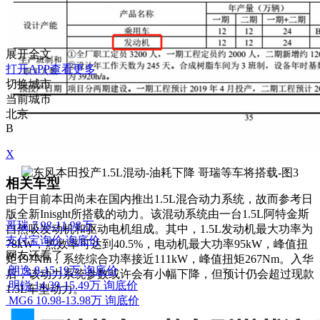
展开全文
打开APP查看更多
切换城市
当前城市
北京
B
X
相关车型
由于目前本田尚未在国内推出1.5L混合动力系统，故而参考日
版全新Inisght所搭载的动力。该混动系统由一台1.5L阿特金斯
哥瑞
7.98-11.98万
自然吸发动机和驱动电机组成。其中，1.5L发动机最大功率为
支付宝询价
询底价
78kW，热效率可达到40.5%，电动机最大功率95kW，峰值扭
网友还看了
矩197Nm，
系统综合功率接近111kW，峰值扭矩267Nm。入华
朗逸
8-15.19万
询底价
后，该动力系统参数或许会有小幅下降，但预计仍会超过现款
明锐
14.39-15.49万
询底价
1.5L车型动力。
MG6
10.98-13.98万
询底价