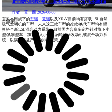
北京越野星钽5X来了：车长5米多+双动力 Pk长城H10
作者：莫一西
2026-08-08
东风本田旗下的
哥瑞
、
竞瑞
以及XR-V目前均有搭载1.5L自然
全部评论
吸气发动机的车型，未来这三款车型的改款/换代车型均有望
换搭全新1.5L混合动力系统。目前国内合资车企均针对旗下小
型/紧凑型车，加速导入小排量涡轮增压发动机或
混合动力系
统，以满足日益严苛的排放政策。