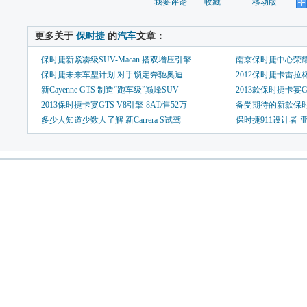
我要评论
收藏
移动版
 更多关于 
保时捷
 的
汽车
文章：
保时捷新紧凑级SUV-Macan 搭双增压引擎
南京保时捷中心荣耀
保时捷未来车型计划 对手锁定奔驰奥迪
2012保时捷卡雷拉杯
新Cayenne GTS 制造“跑车级”巅峰SUV
2013款保时捷卡宴
2013保时捷卡宴GTS V8引擎-8AT/售52万
备受期待的新款保时
多少人知道少数人了解 新Carrera S试驾
保时捷911设计者-