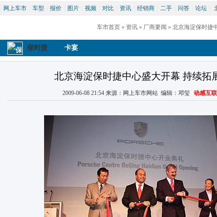
网上车市
|
车型
|
报价
|
图片
|
视频
|
对比
|
资讯
|
经销商
|
二手
|
问答
|
论坛
|
车市首页
 » 
资讯
 » 
厂商要闻
 » 北京海淀保时
保时捷
卡宴
北京海淀保时捷中心盛大开幕 持续拓
2009-06-08 21:54 来源：网上车市网站 编辑：邓玺 
动感互联