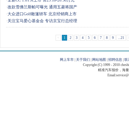
·
全新CC 1.8TSI上市 售25.18-26.58万元
·
改款雪佛兰斯帕可曝光 通用五菱将国产
·
大众进口Golf敞篷轿车 北京经销商上市
·
关注宝马爱心基金会 专访京宝行总经理
<
1
2
3
4
5
6
7
8
9
...21
网上车市
|
关于我们
|
网站地图
|
招聘信息
|
联
Copyright (C) 1999 - 2010 ch
精准
汽车报价
，海量
Email:servic