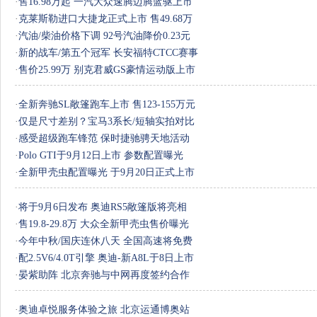
·
售16.98万起 一汽大众速腾迈腾蓝驱上市
·
克莱斯勒进口大捷龙正式上市 售49.68万
·
汽油/柴油价格下调 92号汽油降价0.23元
·
新的战车/第五个冠军 长安福特CTCC赛事
·
售价25.99万 别克君威GS豪情运动版上市
·
全新奔驰SL敞篷跑车上市 售123-155万元
·
仅是尺寸差别？宝马3系长/短轴实拍对比
·
感受超级跑车锋范 保时捷驰骋天地活动
·
Polo GTI于9月12日上市 参数配置曝光
·
全新甲壳虫配置曝光 于9月20日正式上市
·
将于9月6日发布 奥迪RS5敞篷版将亮相
·
售19.8-29.8万 大众全新甲壳虫售价曝光
·
今年中秋/国庆连休八天 全国高速将免费
·
配2.5V6/4.0T引擎 奥迪-新A8L于8日上市
·
晏紫助阵 北京奔驰与中网再度签约合作
·
奥迪卓悦服务体验之旅 北京运通博奥站