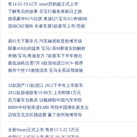
·
售14.62-19.62万 smart烈焰版正式上市
·
了解售后的故事 京宝行服务体验日之旅
·
德系豪华SUV比拼 奥迪Q7/宝马X5/奔驰ML
·
混动CRZ领衔 长春车展5款新车上市/亮相
·
易行天下聚非凡 汽车融资租赁抢滩市场
·
限量418台的猛兽 宝马1系M赛道实拍解析
·
奔驰/宝马/奥迪发力 7款新车下半年推出
·
最低油耗仅需7升 6款混动进口SUV-推荐
·
都市个性VS激情澎湃 宝马全系试驾体验
·
32款国产/13款进口 2012下半年上市新车
·
2012款新领驭售19.88万 上市即降1万元
·
百万豪车当教具 访戴姆勒中国汽车学院
·
BMW中经智库进EMB 寻找中国增长新支点
·
迈锐宝北京区挑战赛 赢了加州海滩等你
·
全新Smart正式上市 售价11.5-22.5万元