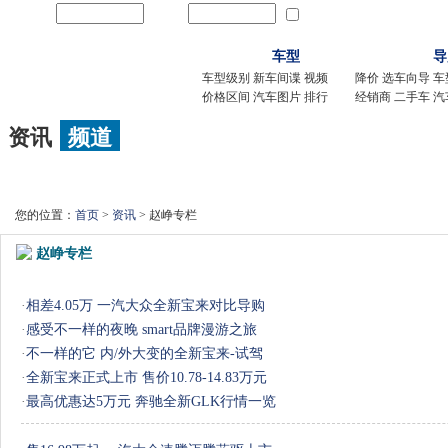
用户名
密码
记住我
新用户
车型
导
车型级别
新车间谍
视频
降价
选车向导
车
价格区间
汽车图片
排行
经销商
二手车
汽
资讯
频道
新车
|
导购
|
新车间谍
|
降价
|
试驾评测
|
车市访谈
|
改装
|
维修
|
用车
|
您的位置：
首页
>
资讯
> 赵峥专栏
赵峥专栏
·
相差4.05万 一汽大众全新宝来对比导购
·
感受不一样的夜晚 smart品牌漫游之旅
·
不一样的它 内/外大变的全新宝来-试驾
·
全新宝来正式上市 售价10.78-14.83万元
·
最高优惠达5万元 奔驰全新GLK行情一览