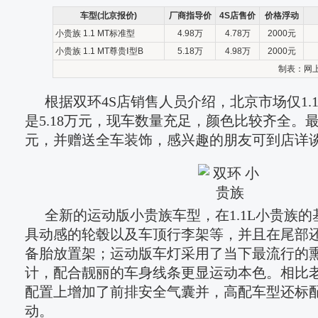
车型(北京报价)
厂商指导价
4S店售价
价格浮动
小贵族 1.1 MT标准型
4.98万
4.78万
2000元
小贵族 1.1 MT尊贵Ⅰ型B
5.18万
4.98万
2000元
制表：
网上
根据双环4S店销售人员介绍，北京市场仅1.
是5.18万元，现车数量充足，颜色比较齐全。最
元，并赠送全车装饰，感兴趣的朋友可到店详
全新的运动版小贵族车型，在1.1L小贵族
具动感的轮毂以及车顶行李架等，并且在尾部还
备胎放置架；运动版车灯采用了当下最流行的
计，配合靓丽的车身线条更显运动本色。相比
配置上增加了前排安全气囊并，高配车型还标
动。