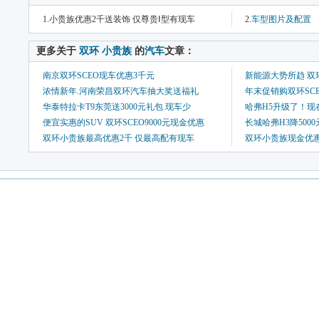
1.小贵族优惠2千送装饰 仅尊贵Ⅰ型有现车
2.
车型图片及配置
 更多关于 
双环
小贵族
 的
汽车
文章：
南京双环SCEO现车优惠3千元
新能源大势所趋 双
浓情新年.河南荣昌双环汽车抽大奖送福礼
年末促销购双环SC
华泰特拉卡T9东莞送3000元礼包 现车少
哈弗H5升级了！现
便宜实惠的SUV 双环SCEO9000元现金优惠
长城哈弗H3降500
双环小贵族最高优惠2千 仅最高配有现车
双环小贵族现金优惠