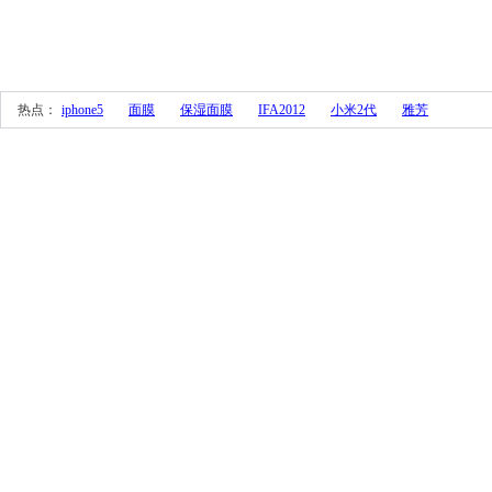
 热点： 
iphone5
面膜
保湿面膜
IFA2012
小米2代
雅芳