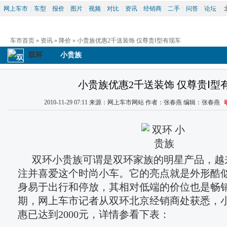
网上车市
|
车型
|
报价
|
图片
|
视频
|
对比
|
资讯
|
经销商
|
二手
|
问答
|
论坛
|
车市首页
 » 
资讯
 » 
降价
 » 小贵族优惠2千送装饰 仅尊贵Ⅰ型有现车
双环
小贵族
小贵族优惠2千送装饰 仅尊贵Ⅰ型
2010-11-29 07:11 来源：网上车市网站 作者：张春燕 编辑：张春燕 
双环小贵族可谓是双环家族的明星产品，越
注并喜爱这个时尚小车。它的亮点就是外形酷似s
身易于出行和停放，其相对低端的价位也是畅
期，网上车市记者从双环北京经销商处获悉，
惠已达到2000元，详情参看下表：