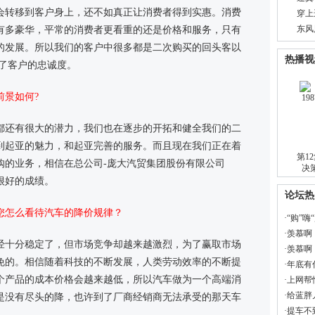
会转移到客户身上，还不如真正让消费者得到实惠。消费
穿上
东风
有多豪华，平常的消费者更看重的还是价格和服务，只有
的发展。所以我们的客户中很多都是二次购买的回头客以
热播视
养了客户的忠诚度。
前景如何?
都还有很大的潜力，我们也在逐步的开拓和健全我们的二
到起亚的魅力，和起亚完善的服务。而且现在我们正在着
 第1
购的业务，相信在总公司-庞大汽贸集团股份有限公司
决
很好的成绩。
论坛热
您怎么看待汽车的降价规律？
·
“购”
·
羡慕啊
经十分稳定了，但市场竞争却越来越激烈，为了赢取市场
·
羡慕啊
免的。相信随着科技的不断发展，人类劳动效率的不断提
·
年底有
个产品的成本价格会越来越低，所以汽车做为一个高端消
·
上网帮
·
给蓝胖
是没有尽头的降，也许到了厂商经销商无法承受的那天车
·
提车不