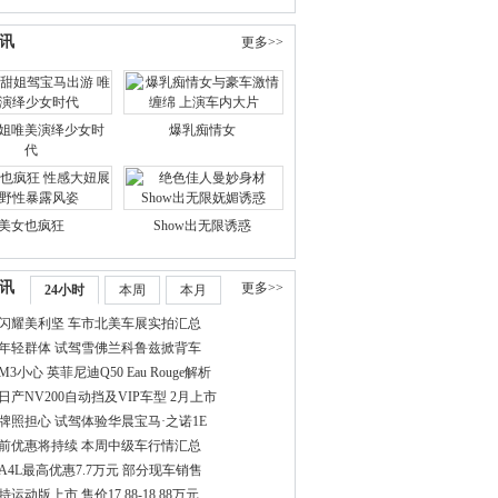
讯
更多>>
姐唯美演绎少女时
爆乳痴情女
代
美女也疯狂
Show出无限诱惑
讯
更多>>
24小时
本周
本月
闪耀美利坚 车市北美车展实拍汇总
年轻群体 试驾雪佛兰科鲁兹掀背车
3小心 英菲尼迪Q50 Eau Rouge解析
日产NV200自动挡及VIP车型 2月上市
牌照担心 试驾体验华晨宝马·之诺1E
前优惠将持续 本周中级车行情汇总
A4L最高优惠7.7万元 部分现车销售
运动版上市 售价17.88-18.88万元