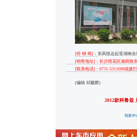
[经 销 商]：
东风悦达起亚湖南合
 [销售地址]：长沙雨花区湘府路
 [联系电话]：0731-5311608或拨
(编辑 邱颖辉)
2012款科鲁兹 
我要评