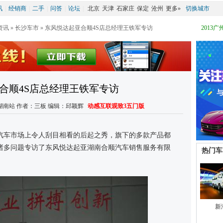
讯
|
经销商
|
二手
|
问答
|
论坛
|
北京
天津
石家庄
保定
沧州
更多»
切换城市
资讯
 » 
长沙车市
 » 东风悦达起亚合顺4S店总经理王铁军专访
2013
合顺4S店总经理王铁军专访
网上车市湖南站 作者：三板 编辑：邱颖辉 
动感互联观致3五门版
汽车市场上令人刮目相看的后起之秀，旗下的多款产品都
诸多问题专访了东风悦达起亚湖南合顺汽车销售服务有限
热门车
新