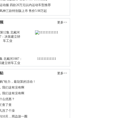
运动服 四款20万元以内运动车型推荐
风神三款特别版上市 售价5.98万起
频
更多>>
2集 北戴河1987：
 111111111111
策建立轿车工业
贴
更多>>
嗨“购”给力，最划算的活动！
，我们这有没有啊
，我们这有没有啊
什么优惠？
忙查了查
儿洗了个澡
到10天，周边游一圈