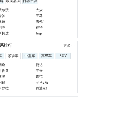
牌
欧美品牌
日韩品牌
沃尔沃
大众
奔驰
宝马
奥迪
雪佛兰
别克
福特
斯柯达
Jeep
系排行
更多>>
车
紧凑车
中型车
高级车
SUV
朗逸
捷达
科鲁兹
宝来
速腾
锋范
明锐
宝马2系
卡罗拉
奥迪A3