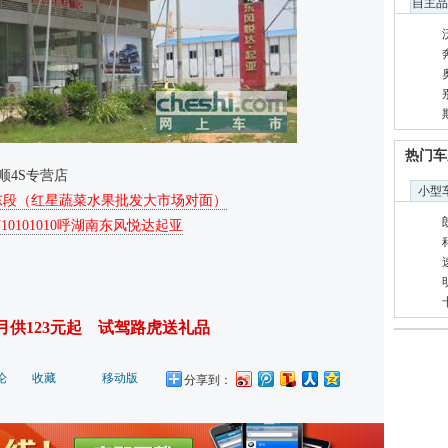
自主品
热门车
顺4S专营店
小型
东段（红星蔬菜水果批发大市场对面）
打10101010呼湖南东风悦达起亚
月供123元起
试驾路虎送礼品
论
收藏
移动版
分享到：