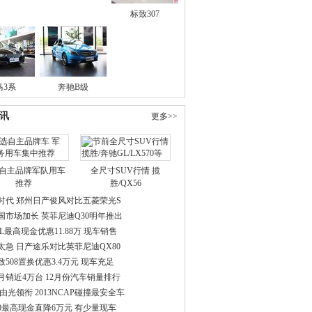
标致307
马3系
奔驰B级
讯
更多>>
自主品牌军队用车
全尺寸SUV行情 揽
推荐
胜/QX56
时代 郑州日产俊风对比五菱荣光S
国市场加长 英菲尼迪Q30明年推出
L最高现金优惠11.88万 现车销售
太急 日产途乐对比英菲尼迪QX80
508置换优惠3.4万元 现车充足
月销近4万台 12月份汽车销量排行
由光领衔 2013NCAP碰撞最安全车
50最高现金直降6万元 有少量现车