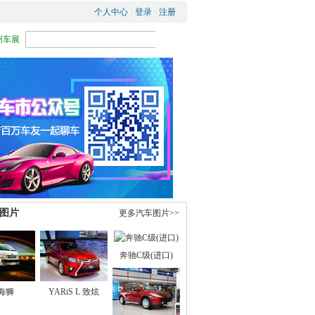
个人中心
| 
登录
| 
注册
广州车展
图片
更多汽车图片>>
奔驰C级(进口)
海狮
YARiS L 致炫