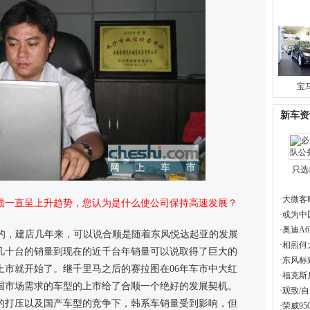
宝
新车资
只选
·
大微客
业绩一直呈上升趋势，您认为是什么使公司保持高速发展？
·
或为中
·
奥迪A6
立的，建店几年来，可以说合顺是随着东风悦达起亚的发展
·
相煎何
几十台的销量到现在的近千台年销量可以说取得了巨大的
·
东风标致
上市就开始了。继千里马之后的赛拉图在06年车市中大红
·
福克斯
国市场需求的车型的上市给了合顺一个绝好的发展契机。
·
观致/自
型的打压以及国产车型的竞争下，韩系车销量受到影响，但
·
荣威9