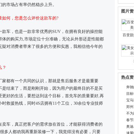
们的市场占有率仍然稳步上升。
图片资
量如何，您是怎么评价这款车的?
一款车，也是一款非常优秀的SUV，在拥有良好的操控能
百变甜
群体的购买力,市场定位十分准确，无论从外形还是性能都
无疑对消费者带来了很多的方便和实惠，我相信他今年的
么？
热点资
厂家都有一个共同的认识，那就是售后服务才是最重要
奔驰
不是结束了，而是刚刚开始，因为用户的最终目的不是买
目标
受更好的生活，要想达到这个目标，首先车的质量要好,再
宝马M
时救援热线，同时4S店拥有11个工位，30余位专业技师
郑州
。
不为
春节
在卖车，真正把客户的需求放在首位，才能获得消费者的
奥迪
，很多人都劝我再重新装修一下，我觉得没有必要，只要
速翼特