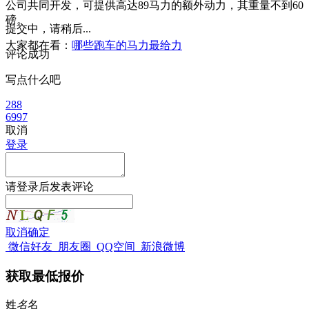
公司共同开发，可提供高达89马力的额外动力，其重量不到60
磅。
提交中，请稍后...
大家都在看：
哪些跑车的马力最给力
评论成功
写点什么吧
288
6997
取消
登录
请
登录
后发表评论
取消
确定
微信好友
朋友圈
QQ空间
新浪微博
获取最低报价
姓
名
名