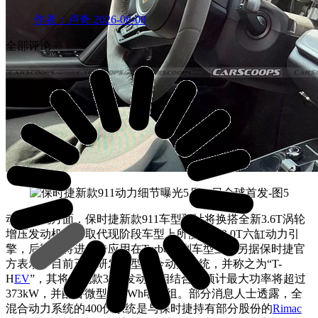
作者：卢奇
2026-08-08
全部评论
动力系统方面，保时捷新款911车型预计将换搭全新3.6T涡轮
增压发动机，并取代现阶段车型上所使用的3.0T六缸动力引
擎，后期也将进一步应用在Turbo系列车型上。另据保时捷官
方表示，目前正在研发新型混合动力系统，并称之为“T-
H
EV
”，其将与现款3.0T发动机相结合，预计最大功率将超过
373kW，并配备微型2.0kWh电池组。部分消息人士透露，全
混合动力系统的400伏系统是与保时捷持有部分股份的
Rimac