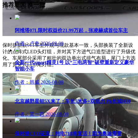
推荐新闻
换一批
阿维塔07L限时权益价21.99万起，张凌赫成首位车主
作者：卢奇
2026-08-08
保时捷新款911车型外观与现款基本一致，头部换装了全新设
计的点阵式LED头灯组，并对其下方进气口造型进行了升级优
化。车尾部分采用了粗壮的双边单出式排气布局，尾门上方选
全新一代smart精灵1号 以“三电两智”破壁重新定义豪华
用了贯穿式LED尾灯组。
智能小车
作者：韩威
2026-08-08
北京越野星钽5X来了：车长5米多+双动力 Pk长城H10
作者：莫一西
2026-08-08
保时捷CEO证实：纯电718将复活！因为奥迪需要