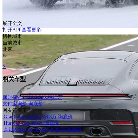
展开全文
打开APP查看更多
切换城市
当前城市
北京
B
X
相关车型
保时捷911
129.8-300.9992万
支付宝询价
询底价
网友还看了
GranCabrio
243.8-243.8万
询底价
Huracán
254-390万
询底价
奔驰AMG GT
99.28-229.88万
询底价