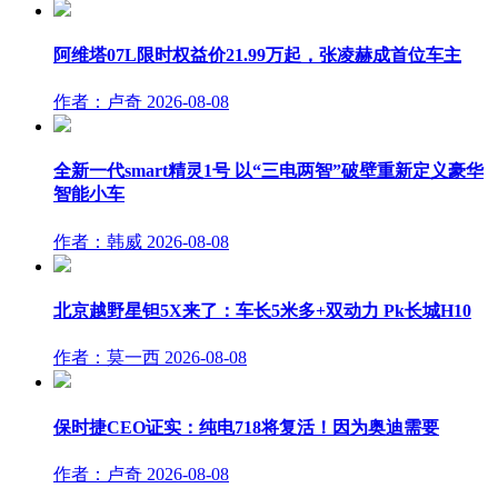
阿维塔07L限时权益价21.99万起，张凌赫成首位车主
作者：卢奇
2026-08-08
全新一代smart精灵1号 以“三电两智”破壁重新定义豪华
智能小车
作者：韩威
2026-08-08
北京越野星钽5X来了：车长5米多+双动力 Pk长城H10
作者：莫一西
2026-08-08
保时捷CEO证实：纯电718将复活！因为奥迪需要
作者：卢奇
2026-08-08