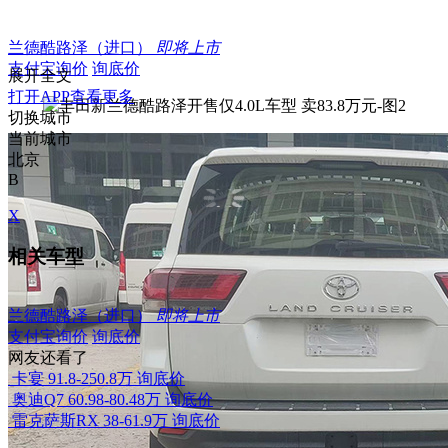
兰德酷路泽（进口）
即将上市
支付宝询价
询底价
展开全文
打开APP查看更多
切换城市
当前城市
北京
B
X
相关车型
兰德酷路泽（进口）
即将上市
支付宝询价
询底价
网友还看了
卡宴
91.8-250.8万
询底价
奥迪Q7
60.98-80.48万
询底价
雷克萨斯RX
38-61.9万
询底价