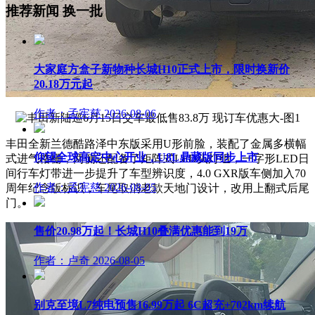
推荐新闻
换一批
大家庭方盒子新物种长城H10正式上市，限时换新价
20.18万元起
作者：孟宪慈
2026-08-06
丰田全新兰德酷路泽中东版采用U形前脸，装配了金属多横幅
仰望全球高定中心开业，U8L鼎藏版同步上市
式进气格栅，两侧还配备了矩阵式LED头灯组，一字形LED日
间行车灯带进一步提升了车型辨识度，4.0 GXR版车侧加入70
作者：孟宪慈
2026-08-05
周年纪念版标识，车尾取消老款天地门设计，改用上翻式后尾
门。
售价20.98万起！长城H10叠满优惠能到19万
作者：卢奇
2026-08-05
别克至境L7纯电预售16.99万起 6C超充+702km续航