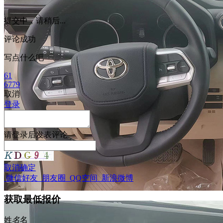
提交中，请稍后...
评论成功
写点什么吧
61
6779
取消
登录
请
登录
后发表评论
取消
确定
微信好友
朋友圈
QQ空间
新浪微博
获取最低报价
姓
名
名