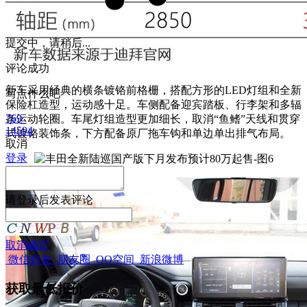
提交中，请稍后...
评论成功
新车采用经典的横条镀铬前格栅，搭配方形的LED灯组和全新
写点什么吧
保险杠造型，运动感十足。车侧配备迎宾踏板、行李架和多辐
769
条运动轮圈。车尾灯组造型更加细长，取消“鱼鳍”天线和贯穿
14594
式镀铬装饰条，下方配备原厂拖车钩和单边单出排气布局。
取消
登录
请
登录
后发表评论
取消
确定
微信好友
朋友圈
QQ空间
新浪微博
获取最低报价