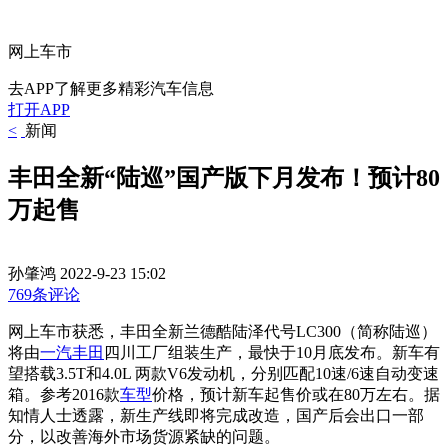
网上车市
去APP了解更多精彩汽车信息
打开APP
<
新闻
丰田全新“陆巡”国产版下月发布！预计80
万起售
孙肇鸿
2022-9-23 15:02
769条评论
网上车市获悉，丰田全新兰德酷陆泽代号LC300（简称陆巡）
将由
一汽丰田
四川工厂组装生产，最快于10月底发布。新车有
望搭载3.5T和4.0L 两款V6发动机，分别匹配10速/6速自动变速
箱。参考2016款
车型
价格，预计新车起售价或在80万左右。据
知情人士透露，新生产线即将完成改造，国产后会出口一部
分，以改善海外市场货源紧缺的问题。