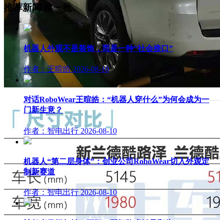
推荐新闻
换一批
机器人外观不是装饰，而是一种“社会接口”
作者：王暄皓
2026-08-10
对话RoboWear王暄皓：“机器人穿什么”为何会成为一
门新生意？
作者：智电出行
2026-08-10
机器人“第二层身体”：创业公司RoboWear切入外观定
制新赛道
作者：智电出行
2026-08-10