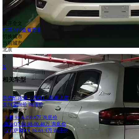
展开全文
打开APP查看更多
切换城市
当前城市
北京
B
X
相关车型
兰德酷路泽（进口）
即将上市
支付宝询价
询底价
网友还看了
卡宴
91.8-250.8万
询底价
奥迪Q7
60.98-80.48万
询底价
雷克萨斯RX
38-61.9万
询底价