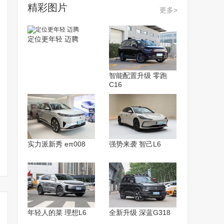
精彩图片
更多>
定位更年轻 迈腾
智能配置升级 零跑
C16
实力派新秀 eπ008
强势来袭 智己L6
年轻人的菜 理想L6
全新升级 深蓝G318