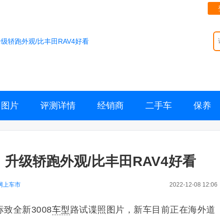
升级轿跑外观/比丰田RAV4好看
图片
评测详情
经销商
二手车
保养
！升级轿跑外观/比丰田RAV4好看
网上车市
2022-12-08 12:06
致全新3008
车型
路试谍照图片，新车目前正在海外道