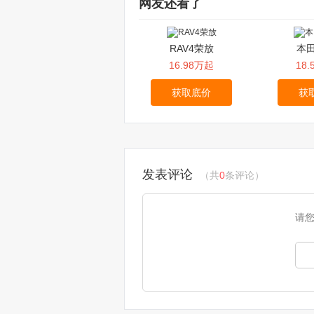
网友还看了
RAV4荣放
本田
16.98万起
18
获取底价
获
发表评论
（共
0
条评论）
请