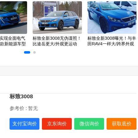
实现全面电气
标致全新3008无伪谍照！
标致全新3008曝光！与丰
5款新能源车型
比途岳更大/外观更运动
田RAV4一样大/跨界外观
设计
标致3008
参考价 :
暂无
支付宝询价
京东询价
微信询价
获取底价