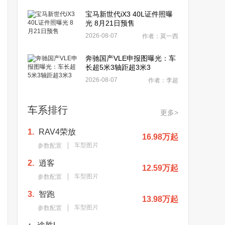
宝马新世代iX3 40L证件照曝
光 8月21日预售
2026-08-07
作者：莫一西
奔驰国产VLE申报图曝光：车
长超5米3轴距超3米3
2026-08-07
作者：李超
车系排行
更多>
1.
RAV4荣放
16.98万起
车型图片
参数配置
2.
逍客
12.59万起
车型图片
参数配置
3.
智跑
13.98万起
车型图片
参数配置