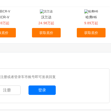
CR-V
汉兰达
哈弗H6
.59万起
24.98万起
9.89万起
取底价
获取底价
获取底价
您注册或者登录车市账号即可发表回复
注册
登录