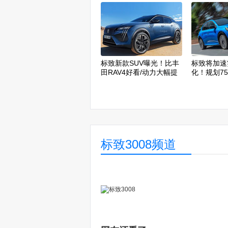
标致新款SUV曝光！比丰
标致将加速
田RAV4好看/动力大幅提
化！规划7
升
标致3008频道