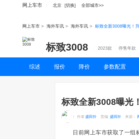
网上车市
北京
[切换]
全部城市>>
网上车市
>
海外车讯
>
海外车讯
>
标致全新3008曝光！
标致3008
2023款
停售年款
综述
报价
降价
参数配置
标致全新3008曝光
作者:
盛田肸
责编:
盛田肸
来源：
日前网上车市获取了一组标