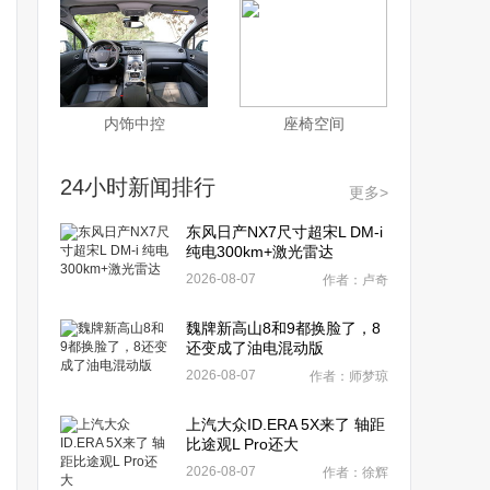
内饰中控
座椅空间
24小时新闻排行
更多>
东风日产NX7尺寸超宋L DM-i
纯电300km+激光雷达
2026-08-07
作者：卢奇
魏牌新高山8和9都换脸了，8
还变成了油电混动版
2026-08-07
作者：师梦琼
上汽大众ID.ERA 5X来了 轴距
比途观L Pro还大
2026-08-07
作者：徐辉