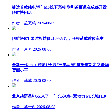
捷达首款纯电轿车M6线下亮相 联和茶百道在成都开设
限时快闪店
作者：孟宪慈
2026-08-09
阿维塔07L限时权益价21.99万起，张凌赫成首位车主
作者：卢奇
2026-08-08
全新一代smart精灵1号 以“三电两智”破壁重新定义豪华
智能小车
作者：韩威
2026-08-08
北京越野星钽5X来了：车长5米多+双动力 Pk长城H10
作者：莫一西
2026-08-08