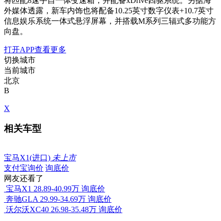
将匹配8速手自一体变速箱，并配备xDrive四驱系统。另据海
外媒体透露，新车内饰也将配备10.25英寸数字仪表+10.7英寸
信息娱乐系统一体式悬浮屏幕，并搭载M系列三辐式多功能方
向盘。
打开APP查看更多
切换城市
当前城市
北京
B
X
相关车型
宝马X1(进口)
未上市
支付宝询价
询底价
网友还看了
宝马X1
28.89-40.99万
询底价
奔驰GLA
29.99-34.69万
询底价
沃尔沃XC40
26.98-35.48万
询底价