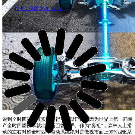
作者：徐辉
2026-08-06
全部评论
说到全时四驱，其实就不得不提斯巴鲁，因为世界上第一部量
产全时四驱轿车就出自斯巴鲁之手。作为“鼻祖”，森林人上搭
载的左右对称全时四轮驱动系统绝对是傲视市面上99%四驱系