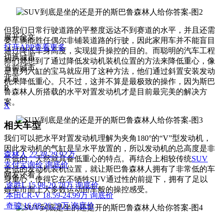
但我们日常行驶道路的平整度远达不到赛道的水平，并且还需
展开全文
要车辆能胜任偶尔非铺装道路的行驶，因此家用车并不能盲目
打开APP查看更多
通过降低车身高度，实现提升操控的目的。而聪明的汽车工程
切换城市
师们就想到了通过降低发动机装机位置的方法来降低重心，像
当前城市
是直列六缸的宝马就应用了这种方法，他们通过斜置安装发动
北京
机来降低重心。只不过，这并不算是最极致的操作，因为斯巴
B
鲁森林人所搭载的水平对置发动机才是目前最完美的解决方
案。
X
相关车型
我们可以把水平对置发动机理解为夹角180°的“V”型发动机，
因此发动机的气缸是呈水平放置的，所以发动机的总高度是非
森林人
22.38-29.92万
常低的，天然就具备低重心的特点。再结合上相较传统
SUV
支付宝询价
询底价
更低的发动机装机位置，就让斯巴鲁森林人拥有了非常低的车
网友还看了
身重心，使得它在不牺牲SUV通过性的前提下，拥有了足以
途胜L
15.98-20.78万
询底价
媲美市面上大多数运动轿车般的操控感受。
本田CR-V
18.59-24.99万
询底价
奇骏
16.08-26.29万
询底价