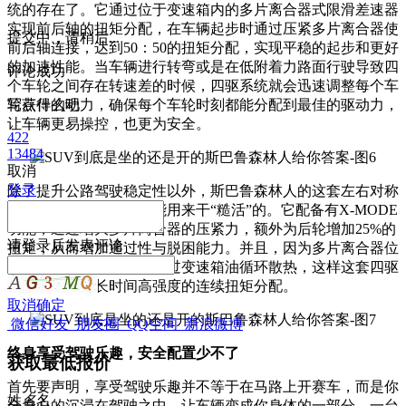
统的存在了。它通过位于变速箱内的多片离合器式限滑差速器
实现前后轴的扭矩分配，在车辆起步时通过压紧多片离合器使
提交中，请稍后...
前后轴连接，达到50：50的扭矩分配，实现平稳的起步和更好
的加速性能。当车辆进行转弯或是在低附着力路面行驶导致四
评论成功
个车轮之间存在转速差的时候，四驱系统就会迅速调整每个车
轮获得的动力，确保每个车轮时刻都能分配到最佳的驱动力，
写点什么吧
让车辆更易操控，也更为安全。
422
13484
取消
登录
除了提升公路驾驶稳定性以外，斯巴鲁森林人的这套左右对称
全时四轮驱动系统也是能用来干“糙活”的。它配备有X-MODE
功能，通过增大多片离合器的压紧力，额外为后轮增加25%的
请
登录
后发表评论
扭矩，从而增加通过性与脱困能力。并且，因为多片离合器位
于变速箱内，所有可以通过变速箱油循环散热，这样这套四驱
系统就能承受长时间高强度的连续扭矩分配。
取消
确定
微信好友
朋友圈
QQ空间
新浪微博
终身享受驾驶乐趣，安全配置少不了
获取最低报价
首先要声明，享受驾驶乐趣并不等于在马路上开赛车，而是你
姓
名
名
全身心的沉浸在驾驶之中，让车辆变成你身体的一部分。一台