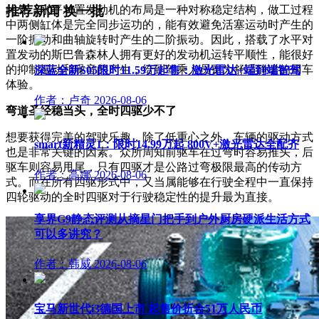
此外，水平对置发动机的布局是一种对称稳定结构，做工过程
推荐新闻
换一批
中两侧缸体是完全同步运功的，能有效避免活塞运动时产生的
一阶振动和曲轴旋转时产生的二阶振动。因此，搭载了水平对
置发动的斯巴鲁森林人拥有更好的发动机运转平顺性，能很好
的抑制振动和噪音的产生，给到驾乘人员更为舒适静谧的用车
深蓝全新S05限时11.59万起售：激光雷达+端到端智驾
体验。
作者：卢奇
2026-08-06
弯道圣经稳当头，全时四驱少不了
想要获得完美的驾驶乐趣，除了低重心之外，车辆的驱动方式
smart新精灵1：限时14.99万起 800V+激光雷达全配齐
也是非常关键的因素。众所周知前驱车在过弯时容易推头，后
驱车则容易甩尾，只有四驱才是公路过弯极限最高的传动方
作者：高娜
2026-08-06
式。而在所有四驱形式中，又当属能够在行驶全程中一直保持
四轮驱动的全时四驱对于行驶稳定性的提升最为直接。
享界G9静态评测从摘星门把手到户外厨房硬派生活方式
可以多讲究？
作者：韩威
2026-08-06
宝马新世代i3德国上市 起售价折合51万人民币