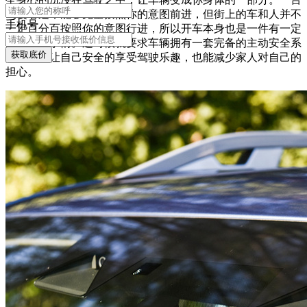
驾驶者之车能够完全按照你的意图前进，但街上的车和人并不
手机号
一定百分百按照你的意图行进，所以开车本身也是一件有一定
危险性的事情。这时候就要求车辆拥有一套完备的主动安全系
获取底价
统，既能让自己安全的享受驾驶乐趣，也能减少家人对自己的
担心。