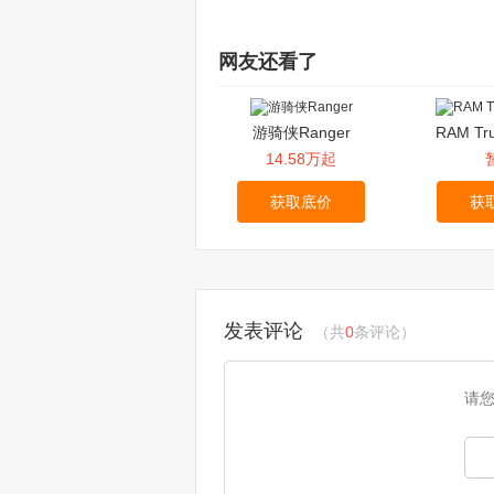
网友还看了
游骑侠Ranger
RAM T
14.58万起
获取底价
获
发表评论
（共
0
条评论）
请