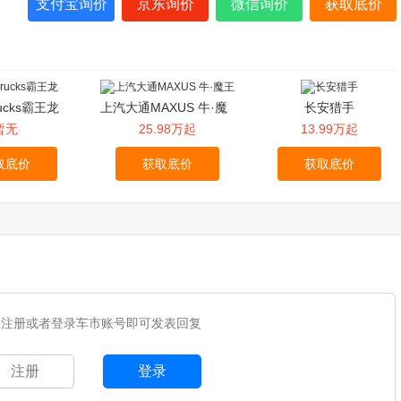
支付宝询价
京东询价
微信询价
获取底价
rucks霸王龙
上汽大通MAXUS 牛·魔
长安猎手
王
暂无
25.98万起
13.99万起
取底价
获取底价
获取底价
您注册或者登录车市账号即可发表回复
注册
登录