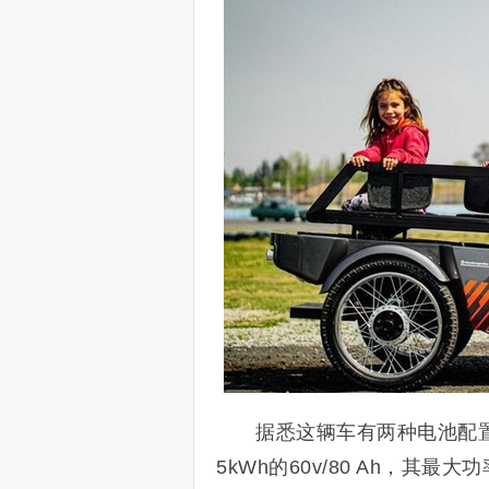
据悉这辆车有两种电池配置，
5kWh的60v/80 Ah，其