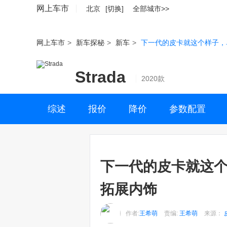
网上车市
北京
[切换]
全部城市>>
网上车市
>
新车探秘
>
新车
>
下一代的皮卡就这个样子，单
Strada
2020款
综述
报价
降价
参数配置
下一代的皮卡就这个
拓展内饰
作者:
王希萌
责编:
王希萌
来源：