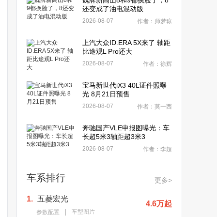
魏牌新高山8和9都换脸了，8
还变成了油电混动版
2026-08-07
作者：师梦琼
上汽大众ID.ERA 5X来了 轴距
比途观L Pro还大
2026-08-07
作者：徐辉
宝马新世代iX3 40L证件照曝
光 8月21日预售
2026-08-07
作者：莫一西
奔驰国产VLE申报图曝光：车
长超5米3轴距超3米3
2026-08-07
作者：李超
车系排行
更多>
1.
五菱宏光
4.6万起
车型图片
参数配置