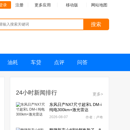
登录
注册
更多应用
移动版
网站地图
搜索
油耗
车贷
点评
问答
24小时新闻排行
更多>
东风日产NX7尺寸超宋L DM-i
纯电300km+激光雷达
2026-08-07
作者：卢奇