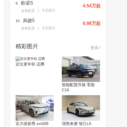
欧诺S
9.
4.54万起
车型图片
参数配置
风骏5
10.
6.98万起
车型图片
参数配置
精彩图片
更多>
定位更年轻 迈腾
智能配置升级 零跑
C16
实力派新秀 eπ008
强势来袭 智己L6