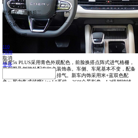
提交中，请稍后...
评论成功
写点什么吧
110
7030
取消
瑞虎5x PLUS采用青色外观配色，前脸换搭点阵式进气格栅，
登录
前包围及侧裙处配有红色装饰条。车侧、车尾基本不变，配备
小型扰流板及双边共两出排气。新车内饰采用米+蓝双色配
色，屏内集成雄狮Lion4.0系统，360°全景影像、L2级驾驶辅
请
登录
后发表评论
助系统、前排座椅加热、副驾座椅电动4向调节等均有配备。
取消
确定
微信好友
朋友圈
QQ空间
新浪微博
获取最低报价
姓
名
名