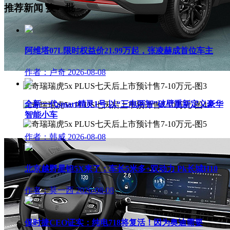
推荐新闻
换一批
阿维塔07L限时权益价21.99万起，张凌赫成首位车主
作者：卢奇
2026-08-08
全新一代smart精灵1号 以“三电两智”破壁重新定义豪华
智能小车
作者：韩威
2026-08-08
北京越野星钽5X来了：车长5米多+双动力 Pk长城H10
作者：莫一西
2026-08-08
保时捷CEO证实：纯电718将复活！因为奥迪需要