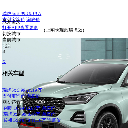
瑞虎5x
5.99-10.19万
支付宝询价
询底价
展开全文
打开APP查看更多
（上图为现款瑞虎5x）
切换城市
当前城市
北京
B
X
相关车型
瑞虎5x
5.99-10.19万
支付宝询价
询底价
网友还看了
创酷
10.99-12.89万
询底价
瑞虎3x
4.99-8.49万
询底价
传祺GS3
8.48-11.18万
询底价