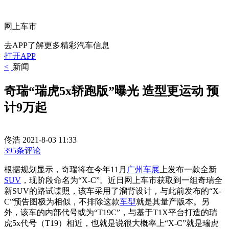
网上车市
去APP了解更多精彩汽车信息
打开APP
<
新闻
奇瑞“瑞虎5x轿跑版”曝光 造型更运动 预
计9万起
佟浩
2021-8-03 11:33
395条评论
根据规划显示，奇瑞将在今年11月
广州车展
上发布一款全新
SUV
，现阶段命名为“X-C”。近日网上车市获取到一组奇瑞全
新SUV的路试谍照，该车采用了溜背设计，与此前发布的“X-
C”预告图极为相似，不排除这款
车型
就是其量产版本。另
外，该车的内部代号或为“T19C”，与基于T1X平台打造的瑞
虎5x代号（T19）相近，也就是说很大概率上“X-C”就是瑞虎