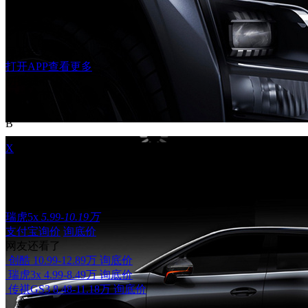
展开全文
打开APP查看更多
切换城市
当前城市
北京
B
X
相关车型
瑞虎5x
5.99-10.19万
支付宝询价
询底价
网友还看了
创酷
10.99-12.89万
询底价
瑞虎3x
4.99-8.49万
询底价
传祺GS3
8.48-11.18万
询底价