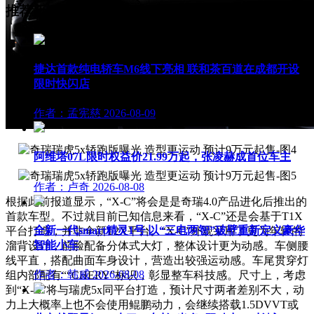
推荐新闻
换一批
捷达首款纯电轿车M6线下亮相 联和茶百道在成都开设
限时快闪店
作者：孟宪慈
2026-08-09
阿维塔07L限时权益价21.99万起，张凌赫成首位车主
作者：卢奇
2026-08-08
根据此前报道显示，“X-C”将会是是奇瑞4.0产品进化后推出的
首款车型。不过就目前已知信息来看，“X-C”还是会基于T1X
全新一代smart精灵1号 以“三电两智”破壁重新定义豪华
平台打造，并非全新T2X平台。
“X-C”外观采用了更为年轻的
智能小车
溜背设计，前脸配备分体式大灯，整体设计更为动感。车侧腰
线平直，搭配曲面车身设计，营造出较强运动感。车尾贯穿灯
作者：韩威
2026-08-08
组内部配有““CHERY”标识，彰显整车科技感。尺寸上，考虑
到“X-C”将与瑞虎5x同平台打造，预计尺寸两者差别不大，动
力上大概率上也不会使用鲲鹏动力，会继续搭载1.5DVVT或