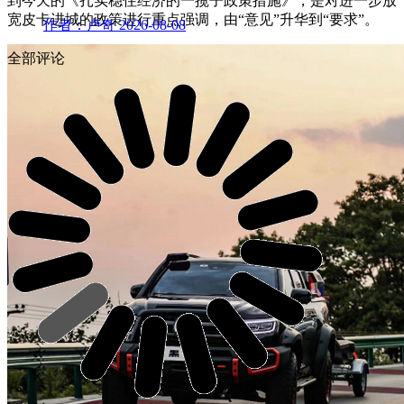
到今天的《扎实稳住经济的一揽子政策措施》，是对进一步放
宽皮卡进城的政策进行重点强调，由“意见”升华到“要求”。
作者：卢奇
2026-08-08
全部评论