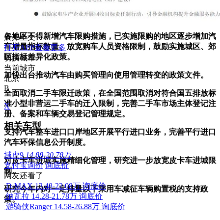
各地区不得新增汽车限购措施，已实施限购的地区逐步增加汽
展开全文
车增量指标数量、放宽购车人员资格限制，鼓励实施城区、郊
打开APP查看更多
区指标差异化政策。
切换城市
当前城市
加快出台推动汽车由购买管理向使用管理转变的政策文件。
北京
B
全面取消二手车限迁政策，在全国范围取消对符合国五排放标
准小型非营运二手车的迁入限制，完善二手车市场主体登记注
X
册、备案和车辆交易登记管理规定。
相关车型
支持汽车整车进口口岸地区开展平行进口业务，完善平行进口
汽车环保信息公开制度。
域虎9
14.88-20.78万
对皮卡车进城实施精细化管理，研究进一步放宽皮卡车进城限
支付宝询价
询底价
制。
网友还看了
D-MAX
13.48-22.08万
询底价
研究今年内对一定排量以下乘用车减征车辆购置税的支持政
纳瓦拉
14.28-21.78万
询底价
策。
游骑侠Ranger
14.58-26.88万
询底价