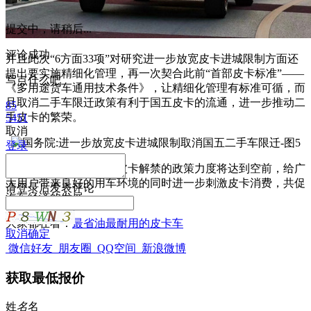
提交中，请稍后...
评论成功
并且此次“6方面33项”对研究进一步放宽皮卡进城限制方面还
提出要实施精细化管理，再一次契合此前“首部皮卡标准”——
写点什么吧
《多用途货车通用技术条件》，让精细化管理有标准可循，而
且取消二手车限迁政策有利于国五皮卡的流通，进一步推动二
85
手皮卡的繁荣。
5451
取消
登录
由上可见，未来国家对皮卡解禁的政策力度将达到空前，给广
大用户带来良好的用车环境的同时进一步刺激皮卡消费，共促
请
登录
后发表评论
汽车经济的发展。
大家都在看：
最省油最耐用的皮卡车
取消
确定
微信好友
朋友圈
QQ空间
新浪微博
获取最低报价
姓
名
名