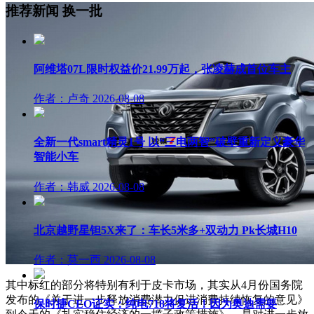
推荐新闻
换一批
阿维塔07L限时权益价21.99万起，张凌赫成首位车主
作者：卢奇
2026-08-08
全新一代smart精灵1号 以“三电两智”破壁重新定义豪华
智能小车
作者：韩威
2026-08-08
北京越野星钽5X来了：车长5米多+双动力 Pk长城H10
作者：莫一西
2026-08-08
其中标红的部分将特别有利于皮卡市场，其实从4月份国务院
发布的《关于进一步释放消费潜力促进消费持续恢复的意见》
保时捷CEO证实：纯电718将复活！因为奥迪需要