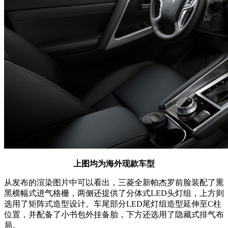
上图均为海外现款车型
从发布的渲染图片中可以看出，三菱全新帕杰罗前脸装配了熏
黑横幅式进气格栅，两侧还提供了分体式LED头灯组，上方则
选用了矩阵式造型设计。车尾部分LED尾灯组造型延伸至C柱
位置，并配备了小书包外挂备胎，下方还选用了隐藏式排气布
局。