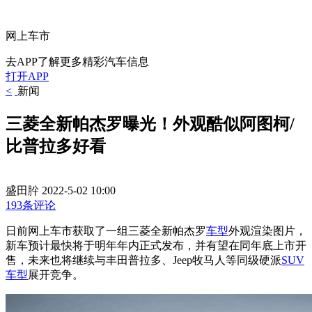
网上车市
去APP了解更多精彩汽车信息
打开APP
<
新闻
三菱全新帕杰罗曝光！外观酷似阿图柯/
比普拉多好看
盛田肸
2022-5-02 10:00
193条评论
日前网上车市获取了一组三菱全新帕杰罗
车型
外观渲染图片，
新车预计最快将于明年年内正式发布，并有望在同年底上市开
售，未来也将继续与丰田普拉多、Jeep牧马人等同级硬派
SUV
车型
展开竞争。