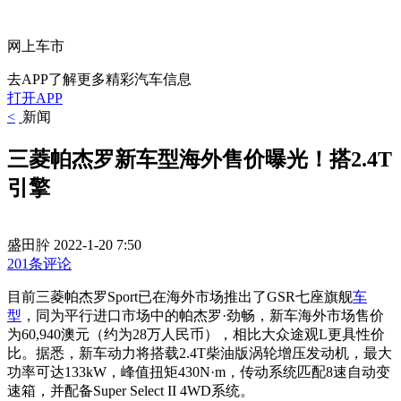
网上车市
去APP了解更多精彩汽车信息
打开APP
<
新闻
三菱帕杰罗新车型海外售价曝光！搭2.4T
引擎
盛田肸
2022-1-20 7:50
201条评论
目前三菱帕杰罗Sport已在海外市场推出了GSR七座旗舰
车
型
，同为平行进口市场中的帕杰罗·劲畅，新车海外市场售价
为60,940澳元（约为28万人民币），相比大众途观L更具性价
比。据悉，新车动力将搭载2.4T柴油版涡轮增压发动机，最大
功率可达133kW，峰值扭矩430N·m，传动系统匹配8速自动变
速箱，并配备Super Select II 4WD系统。