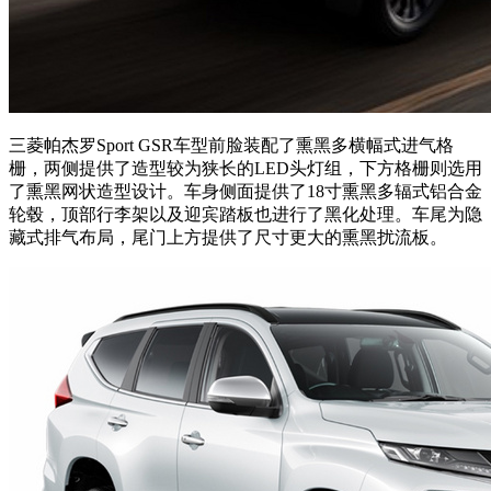
三菱帕杰罗Sport GSR车型前脸装配了熏黑多横幅式进气格
栅，两侧提供了造型较为狭长的LED头灯组，下方格栅则选用
了熏黑网状造型设计。车身侧面提供了18寸熏黑多辐式铝合金
轮毂，顶部行李架以及迎宾踏板也进行了黑化处理。车尾为隐
藏式排气布局，尾门上方提供了尺寸更大的熏黑扰流板。