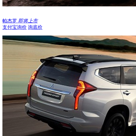
帕杰罗
即将上市
支付宝询价
询底价