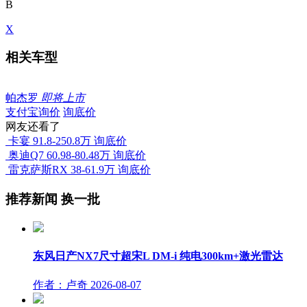
B
X
相关车型
帕杰罗
即将上市
支付宝询价
询底价
网友还看了
卡宴
91.8-250.8万
询底价
奥迪Q7
60.98-80.48万
询底价
雷克萨斯RX
38-61.9万
询底价
推荐新闻
换一批
东风日产NX7尺寸超宋L DM-i 纯电300km+激光雷达
作者：卢奇
2026-08-07