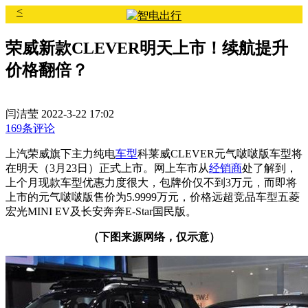
<
荣威新款CLEVER明天上市！续航提升
价格翻倍？
闫洁莹
2022-3-22 17:02
169条评论
上汽荣威旗下主力纯电
车型
科莱威CLEVER元气啵啵版车型将
在明天（3月23日）正式上市。网上车市从
经销商
处了解到，
上个月现款车型优惠力度很大，包牌价仅不到3万元，而即将
上市的元气啵啵版售价为5.9999万元，价格远超竞品车型五菱
宏光MINI EV及长安奔奔E-Star国民版。
（下图来源网络，仅示意）