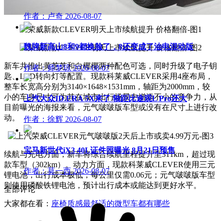
作者：卢奇
2026-08-07
魏牌新高山8和9都换脸了，8还变成了油电混动版
新车共推出黄芝芝和白椰椰两种配色可选，同时升级了电子钥
作者：师梦琼
2026-08-07
匙、LED转向灯等配置。现款科莱威CLEVER采用4座布局，
整车长宽高分别为3140×1648×1531mm，轴距为2000mm，较
小的车身尺寸可为其在城市出行场景中增添不小的竞争力，从
上汽大众ID.ERA 5X来了 轴距比途观L Pro还大
目前曝光的海报来看，元气啵啵版车型或没有在尺寸上进行改
动。
作者：徐辉
2026-08-07
宝马新世代iX3 40L证件照曝光 8月21日预售
续航与充电方面，新车将综合续航里程提升至311km，超过现
款车型（302km）。动力方面，现款科莱威CLEVER使用三元
作者：莫一西
2026-08-07
锂电池，出行成本极低，每公里仅需0.06元；元气啵啵版车型
则使用磷酸铁锂电池，预计出行成本或能达到更好水平。
全部评论
大家都在看：
座椅质感最舒适的微型车都有哪些