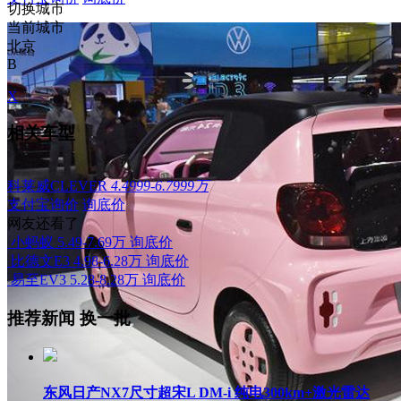
切换城市
当前城市
北京
B
X
相关车型
科莱威CLEVER
4.4999-6.7999万
支付宝询价
询底价
网友还看了
小蚂蚁
5.49-7.69万
询底价
比德文E3
4.98-6.28万
询底价
易至EV3
5.28-8.28万
询底价
推荐新闻
换一批
东风日产NX7尺寸超宋L DM-i 纯电300km+激光雷达