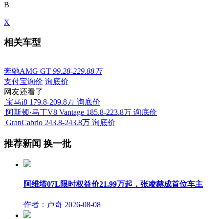
B
X
相关车型
奔驰AMG GT
99.28-229.88万
支付宝询价
询底价
网友还看了
宝马i8
179.8-209.8万
询底价
阿斯顿·马丁V8 Vantage
185.8-223.8万
询底价
GranCabrio
243.8-243.8万
询底价
推荐新闻
换一批
阿维塔07L限时权益价21.99万起，张凌赫成首位车主
作者：卢奇
2026-08-08