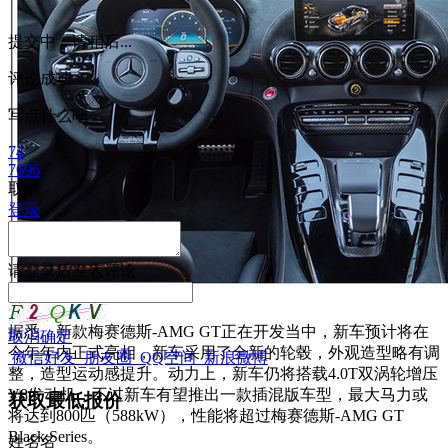
提交中，请稍后...
评论成功
写点什么吧
74
7696
取消
登录
请
登录
后发表评论
据悉，新款梅赛德斯-AMG GT正在开发当中，新车预计将在
取消
确定
今年年内正式亮相，新车采用了全新的轮毂，外观造型略有调
微信好友
朋友圈
QQ空间
新浪微博
整，造型运动感提升。动力上，新车仍将搭载4.0T双涡轮增压
V8发动机，不过新车有望推出一款插混版车型，最大马力或
获取最低报价
将达到800匹（588kW），性能将超过梅赛德斯-AMG GT
Black Series。
姓
名
名