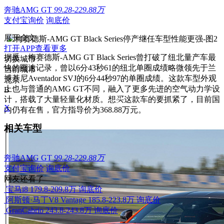
奔驰AMG GT
99.28-229.88万
支付宝询价
询底价
展开全文
打开APP查看更多
据悉，梅赛德斯-AMG GT Black Series曾打破了纽北量产车最
切换城市
快的圈速记录，曾以6分43秒61的纽北单圈成绩略微领先于兰
当前城市
博基尼Aventador SVJ的6分44秒97的单圈成绩。这款车型外观
北京
上也与普通的AMG GT不同，融入了更多先进的空气动力学设
B
计，搭载了大量轻量化材质。想买这款车的要抓紧了，目前国
X
内仍有在售，官方指导价为368.88万元。
相关车型
奔驰AMG GT
99.28-229.88万
支付宝询价
询底价
网友还看了
宝马i8
179.8-209.8万
询底价
阿斯顿·马丁V8 Vantage
185.8-223.8万
询底价
GranCabrio
243.8-243.8万
询底价