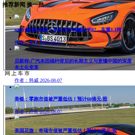
推荐新闻
换一批
smart精灵2实拍：车长2米76轴距1米87，车重1.1吨
作者：李超
2026-08-07
启新程:广汽本田续约背后的长期主义与更懂中国的深度
本土化变革
作者：韩威
2026-08-07
美银：零跑市值被严重低估！预计60港元/股
作者：卢奇
2026-08-07
美国花旗：奇瑞市值被严重低估！预计36港元/股