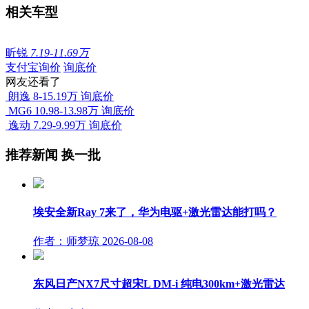
相关车型
昕锐
7.19-11.69万
支付宝询价
询底价
网友还看了
朗逸
8-15.19万
询底价
MG6
10.98-13.98万
询底价
逸动
7.29-9.99万
询底价
推荐新闻
换一批
埃安全新Ray 7来了，华为电驱+激光雷达能打吗？
作者：师梦琼
2026-08-08
东风日产NX7尺寸超宋L DM-i 纯电300km+激光雷达