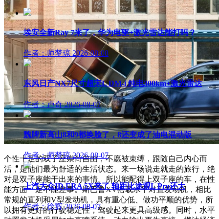
埃安全新Ray 7来了，华为电驱+激光雷达能打吗？
作者：师梦琼
2026-08-08
东风日产NX7尺寸超宋L DM-i 纯电300km+激光雷达
作者：卢奇
2026-08-07
魏牌新高山8和9都换脸了，8还变成了油电混动版
作者：师梦琼
2026-08-07
个性十足的双子座崇尚自由，不愿被束缚，跟随自己内心而
活，是他们最为舒适的生活状态。来一场说走就走的旅行，绝
对是双子座能干出来的事情。所以能配得上双子座的车，在性
上汽大众ID.ERA 5X来了 轴距比途观L Pro还大
能方面一定不能差事。斯巴鲁XV搭载水平对置发动机，相比
常规的直列和V型发动机，具有重心低、做功平顺的优势，所
作者：徐辉
2026-08-07
以拥有更好的行驶稳定性，驾驶起来更具高级感。同时，水平