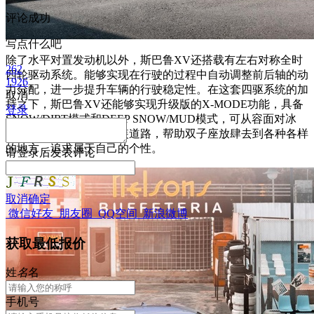
评论成功
写点什么吧
除了水平对置发动机以外，斯巴鲁XV还搭载有左右对称全时
262
四轮驱动系统。能够实现在行驶的过程中自动调整前后轴的动
1926
力分配，进一步提升车辆的行驶稳定性。在这套四驱系统的加
取消
持之下，斯巴鲁XV还能够实现升级版的X-MODE功能，具备
登录
SNOW/DIRT模式和DEEP SNOW/MUD模式，可从容面对冰
雪、沙石、泥地等非铺装道路，帮助双子座放肆去到各种各样
的地方，追求属于自己的个性。
请
登录
后发表评论
取消
确定
微信好友
朋友圈
QQ空间
新浪微博
获取最低报价
姓
名
名
手机号