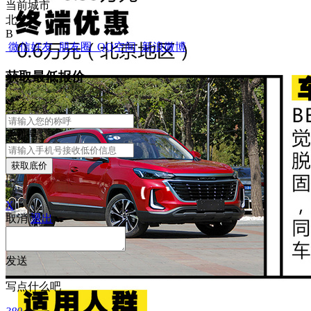
当前城市
北京
B
微信好友
朋友圈
QQ空间
新浪微博
获取最低报价
姓
名
名
手机号
获取底价
X
取消
退出
发送
写点什么吧