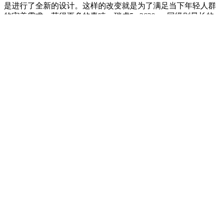
是进行了全新的设计。这样的改变就是为了满足当下年轻人群
的审美需求，获得更多的青睐。瑞虎5x 2630mm同级别最长的
轴距、内饰三屏交互的设计以及实用性不错的配置，足以满足
年轻一族对实用性以及科技感的需求。而其不到400元的小保
价格以及平均7升的油耗水平，也满足了网友的基本诉求。