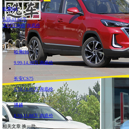
哈弗H4
7.39-11.60万
支付宝询价
询底价
网友还看了
哈弗H6
9.99-14.39万
询底价
长安CS75
9.79-11.89万
询底价
博越
8.59-11.88万
询底价
相关文章
换一批