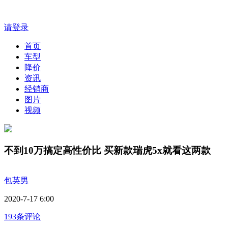
请登录
首页
车型
降价
资讯
经销商
图片
视频
不到10万搞定高性价比 买新款瑞虎5x就看这两款
包英男
2020-7-17 6:00
193条评论