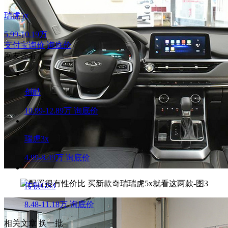
瑞虎5x
5.99-10.19万
支付宝询价
询底价
网友还看了
创酷
10.99-12.89万
询底价
瑞虎3x
4.99-8.49万
询底价
传祺GS3
8.48-11.18万
询底价
相关文章
换一批