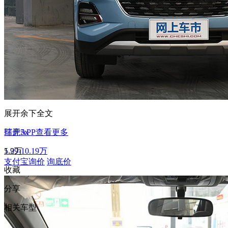
展开余下全文
瑞虎5x
打开APP查看更多
5.99-10.19万
1.2万
支付宝询价
询底价
收藏
分享
相关车型