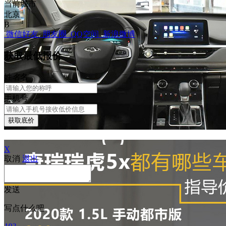
当前城市
北京
B
微信好友
朋友圈
QQ空间
新浪微博
获取最低报价
姓
名
名
手机号
获取底价
X
取消
退出
发送
写点什么吧