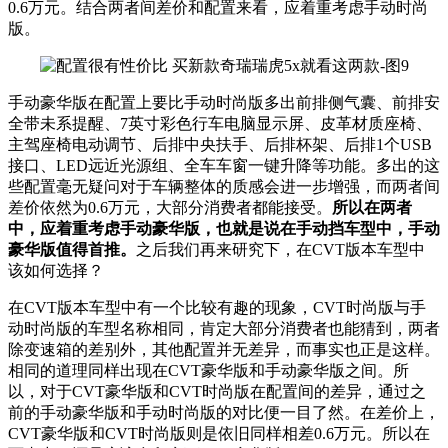
0.6万元。结合两者间差价和配置来看，应着重考虑手动时尚
版。
手动豪华版在配置上要比手动时尚版多出前排侧气囊、前排安
全带未系提醒、7英寸彩色行车电脑显示屏、皮革材质座椅、
主驾座椅电动调节、后排中央扶手、后排杯架、后排1个USB
接口、LED远近光源组、全车车窗一键升降等功能。多出的这
些配置毫无疑问对于车辆整体的质感会进一步增强，而两者间
差价依然为0.6万元，大部分消费者都能接受。
所以在两者
中，应着重考虑手动豪华版，
也
就是说在手动挡车型中，手动
豪华版值得首推。
之后我们再来研究下，在CVT版本车型中
该如何选择？
在CVT版本车型中有一个比较有趣的现象，CVT时尚版与手
动时尚版的车型名称相同，肯定大部分消费者也能猜到，两者
除变速箱的差别外，其他配置并无差异，而事实也正是这样。
相同的道理同样出现在CVT豪华版和手动豪华版之间。所
以，对于CVT豪华版和CVT时尚版在配置间的差异，通过之
前的手动豪华版和手动时尚版的对比便一目了然。在差价上，
CVT豪华版和CVT时尚版则是依旧同样相差0.6万元。所以在