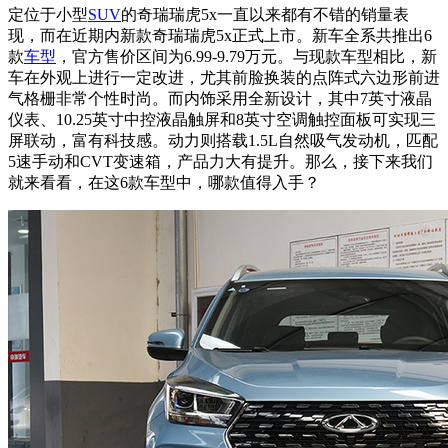
定位于小型
SUV
的奇瑞瑞虎5x一直以来都有不错的销量表
现，而在近期内新款奇瑞瑞虎5x正式上市。新车全系共推出6
款
车型
，官方售价区间为6.99-9.79万元。与现款车型相比，新
车在外观上进行一定改进，尤其前脸换装的点阵式六边形前进
气格栅非常个性时尚。而内饰采用全新设计，其中7英寸液晶
仪表、10.25英寸中控液晶触屏和8英寸空调触控面板可实现三
屏联动，富有科技感。动力则搭载1.5L自然吸气发动机，匹配
5速手动和CVT变速箱，产品力大有提升。那么，接下来我们
就来看看，在这6款车型中，哪款值得入手？