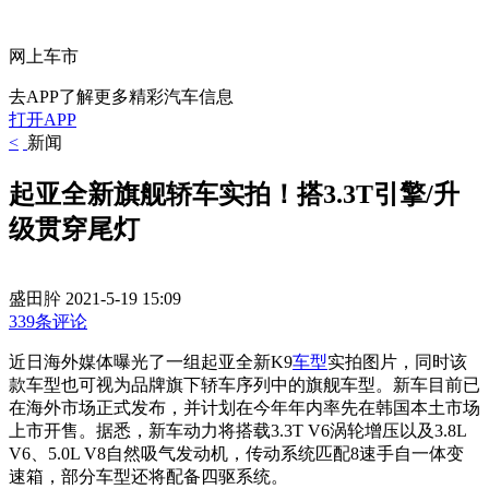
网上车市
去APP了解更多精彩汽车信息
打开APP
<
新闻
起亚全新旗舰轿车实拍！搭3.3T引擎/升
级贯穿尾灯
盛田肸
2021-5-19 15:09
339条评论
近日海外媒体曝光了一组起亚全新K9
车型
实拍图片，同时该
款车型也可视为品牌旗下轿车序列中的旗舰车型。新车目前已
在海外市场正式发布，并计划在今年年内率先在韩国本土市场
上市开售。据悉，新车动力将搭载3.3T V6涡轮增压以及3.8L
V6、5.0L V8自然吸气发动机，传动系统匹配8速手自一体变
速箱，部分车型还将配备四驱系统。