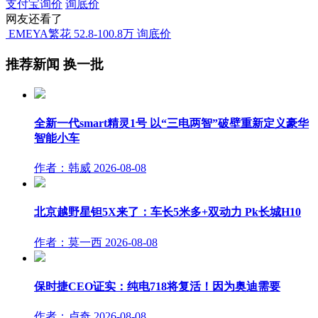
支付宝询价
询底价
网友还看了
EMEYA繁花
52.8-100.8万
询底价
推荐新闻
换一批
全新一代smart精灵1号 以“三电两智”破壁重新定义豪华
智能小车
作者：韩威
2026-08-08
北京越野星钽5X来了：车长5米多+双动力 Pk长城H10
作者：莫一西
2026-08-08
保时捷CEO证实：纯电718将复活！因为奥迪需要
作者：卢奇
2026-08-08