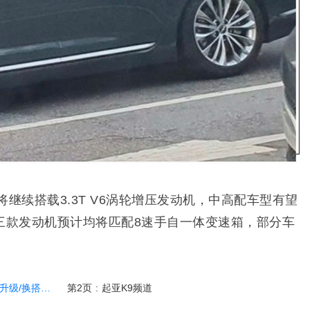
将继续搭载3.3T V6涡轮增压发动机，中高配车型有望
8引擎。三款发动机预计均将匹配8速手自一体变速箱，部分车
搭新LOGO
第2页
:
起亚K9频道