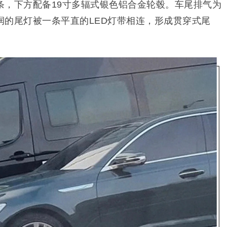
条，下方配备19寸多辐式银色铝合金轮毂。车尾排气为
润的尾灯被一条平直的LED灯带相连，形成贯穿式尾
。