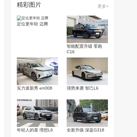
精彩图片
更多>
定位更年轻 迈腾
智能配置升级 零跑
C16
实力派新秀 eπ008
强势来袭 智己L6
年轻人的菜 理想L6
全新升级 深蓝G318