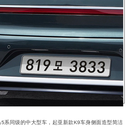
马5系同级的中大型车，起亚新款K9车身侧面造型简洁