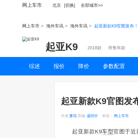
网上车市
北京
[切换]
全部城市>>
网上车市
>
海外车讯
>
海外车讯
>
起亚新款K9官图发布！
起亚K9
2018款
停售年款
综述
报价
降价
参数配置
起亚新款K9官图发
作者:
董琨
责编:
盛田肸
来源：
网上车市
起亚新款K9
车型
官图于近