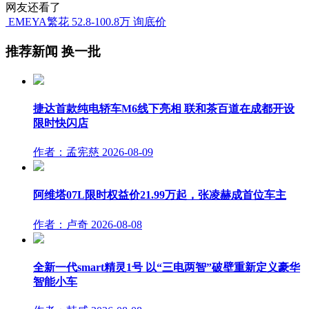
网友还看了
EMEYA繁花
52.8-100.8万
询底价
推荐新闻
换一批
捷达首款纯电轿车M6线下亮相 联和茶百道在成都开设
限时快闪店
作者：孟宪慈
2026-08-09
阿维塔07L限时权益价21.99万起，张凌赫成首位车主
作者：卢奇
2026-08-08
全新一代smart精灵1号 以“三电两智”破壁重新定义豪华
智能小车