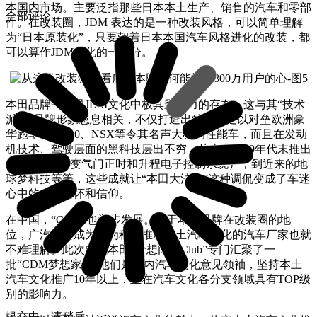
本国内市场。主要泛指那些日本本土生产、销售的汽车和零部
全部评论
件。在改装圈，JDM 表达的是一种改装风格，可以简单理解
为“日本原装化”，只要朝着日本本国汽车风格进化的改装，都
可以算作JDM文化的一部分。
本田品牌一直是JDM文化中极具影响力的存在，这与其“技术
派”的品牌形象息息相关，不仅打造出的一批足以对垒欧洲豪
华跑车的S2000、NSX等令其名声大噪的性能车，而且在发动
机技术、驾驶层面的黑科技层出不穷，从上世纪80年代末推出
的VTEC（可变气门正时和升程电子控制系统），到近来的地
球梦科技等等，这些成就让“本田大法好”这种调侃变成了车迷
心中的一种情怀和信仰。
在中国，“CDM”也逐步发展。基于本田品牌在改装圈的地
位，广汽本田成为最为积极推动本土汽车文化的汽车厂家也就
不难理解。此次广汽本田“梦想同行Club”专门汇聚了一
批“CDM梦想家”，他们是国内汽车文化意见领袖，坚持本土
汽车文化推广10年以上，且在汽车文化各分支领域具有TOP级
别的影响力。
提交中，请稍后...