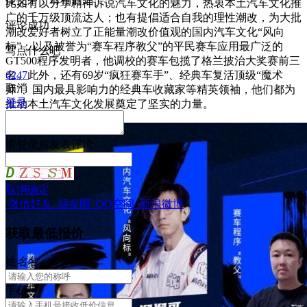
比如有以分享精神诉说汽车文化的魅力，热衷本土汽车文化推
广的千万级顶流达人；也有提倡适合自我的理性潮改，为大批
评论成功
潮改爱好者树立了正能量潮改价值观的国内汽车文化“风向
标”；以及被誉为“赛车程序教父”的平民赛车应用最广泛的
写点什么吧
GT500程序发明者，他调校的赛车包揽了格兰披治大奖赛前三
名。此外，还有69岁“疯狂赛车手”、经典车复活顶级“魔术
6247
取消
师”、国内最具影响力的经典车收藏家等精英领袖，他们都为
登录
推动本土汽车文化发展奠定了坚实的力量。
请
登录
后发表评论
取消
确定
微信好友
朋友圈
QQ空间
新浪微博
获取最低报价
姓
名
名
手机号