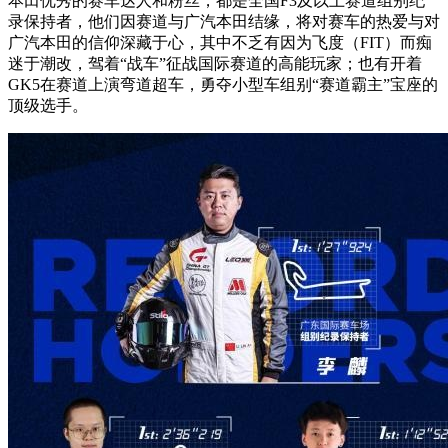
本田优秀的赛车达人和粉丝，都是全国F3及以上赛道组别纪
录保持者，他们因赛道与广汽本田结缘，将对赛车的热爱与对
广汽本田的信仰深藏于心，其中不乏有因为飞度（FIT）而痴
迷于潮改，驾着“战车”征战国际赛道的高能玩家；也有开着
GK5在赛道上演弯道超车，勇夺小型车组别“赛道霸主”宝座的
顶级选手。