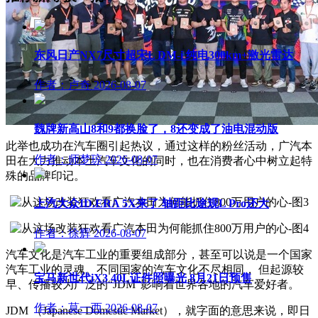
东风日产NX7尺寸超宋L DM-i 纯电300km+激光雷达
作者：卢奇
2026-08-07
魏牌新高山8和9都换脸了，8还变成了油电混动版
此举也成功在汽车圈引起热议，通过这样的粉丝活动，广汽本
作者：师梦琼
2026-08-07
田在大力推动本土汽车文化的同时，也在消费者心中树立起特
殊的品牌印记。
上汽大众ID.ERA 5X来了 轴距比途观L Pro还大
作者：徐辉
2026-08-07
汽车文化是汽车工业的重要组成部分，甚至可以说是一个国家
汽车工业的灵魂。不同国家的汽车文化不尽相同， 但起源较
宝马新世代iX3 40L证件照曝光 8月21日预售
早、传播较为广泛的“JDM”影响着世界各地的汽车爱好者。
作者：莫一西
2026-08-07
JDM （Japanese Domestic Market），就字面的意思来说，即日