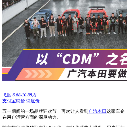
飞度
6.68-10.88万
支付宝询价
询底价
五一期间的一场品牌狂欢节，再次让人看到
广汽本田
这家车企
在用户运营方面的深厚功力。