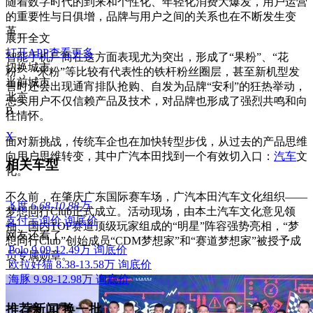
随着数字时代的到来和个性化、年轻化消费大爆发，用户运营
的重要性与日俱增，品牌与用户之间的关系也在不断发生变
革。
展开全文
打开APP查看更多
智能手机厂商在这方面表现尤为突出，形成了“果粉”、“花
切换城市
粉”、“米粉”等比较有代表性的铁杆粉丝圈层，甚至新机型发
当前城市
售时还会出现通宵排队抢购、自发为品牌“安利”的狂热举动，
北京
忠实用户不仅信赖产品及技术，对品牌也形成了强烈共鸣和向
B
往情怀。
X
面对新挑战，传统车企也在加快转型步伐，从过去的产品思维
向用户思维转变，其中广汽本田找到一个有效切入口：
汽车
文
相关车型
化。
不久前，在肇庆广东国际赛车场，广汽本田汽车文化组织——
飞度
6.68-10.88万
梦想同行Club正式成立。活动现场，由本土汽车文化意见领
支付宝询价
询底价
袖、国内TOP赛道顶级玩家组成的“明星”阵容强势亮相，“梦
网友还看了
想同行Club”创始成员“CDM梦想家”和“赛道梦想家”被授予成
Polo
9.09-12.49万
询底价
员专属勋章。
欧拉好猫
8.38-13.58万
询底价
海豚
9.98-12.98万
询底价
推荐新闻
换一批