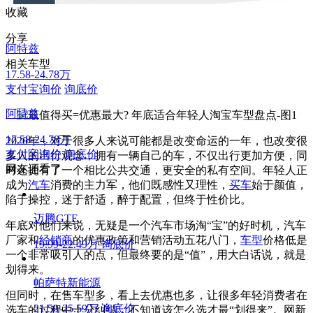
收藏
分享
阿特兹
相关车型
17.58-24.78万
支付宝询价
询底价
阿特兹
17.58-24.78万
2020年，对于很多人来说可能都是改变命运的一年，也改变很
支付宝询价
询底价
多人的出行观念，拥有一辆自己的车，不仅出行更加方便，同
网友还看了
时还拥有了一个相比公共交通，更安全的私有空间。年轻人正
成为
汽车
消费的主力军，他们既感性又理性，
买车
始于颜值，
陷于操控，迷于舒适，醉于配置，但终于性价比。
迈腾GTE
年底对他们来说，无疑是一个汽车市场淘“宝”的好时机，汽车
厂家和
经销商
的优惠政策和营销活动五花八门，
车型
价格低是
19.99-22.49万
询底价
一个非常吸引人的点，但最终要的是“值”，用大白话说，就是
划得来。
帕萨特新能源
但同时，在售车型多，看上去优惠也多，让很多年轻消费者在
21.59-25.59万
询底价
选车的过程中十分纠结，不知道该怎么选才最“划得来”。网新