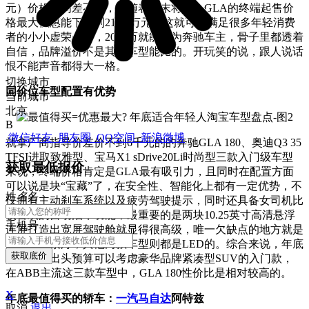
元）价格区间差不多，但随着年末将至，GLA的终端起售价
格最大优惠能下探到21.78万元，这就可以满足很多年轻消费
者的小小虚荣心了，20来万就能成为奔驰车主，骨子里都透着
自信，品牌溢价不是其他车型能比的。开玩笑的说，跟人说话
恨不能声音都得大一格。
切换城市
同价位车型配置有优势
当前城市
北京
B
微信好友
朋友圈
QQ空间
新浪微博
就拿厂商指导价差价不到6千元的的奔驰GLA 180、奥迪Q3 35
TFSI进取致雅型、宝马X1 sDrive20Li时尚型三款入门级车型
获取最低报价
来说，终端价格肯定是GLA最有吸引力，且同时在配置方面
可以说是块“宝藏”了，在安全性、智能化上都有一定优势，不
姓
名
名
仅拥有主动刹车系统以及疲劳驾驶提示，同时还具备女司机比
较喜欢的自动泊车功能，最重要的是两块10.25英寸高清悬浮
手机号
连屏打造出宽屏驾驶舱就显得很高级，唯一欠缺点的地方就是
大灯是卤素灯，其他两款车型则都是LED的。综合来说，年底
获取底价
如果20万出头预算可以考虑豪华品牌紧凑型SUV的入门款，
在ABB主流这三款车型中，GLA 180性价比是相对较高的。
X
年底最值得买的轿车：
一汽马自达
阿特兹
取消
退出