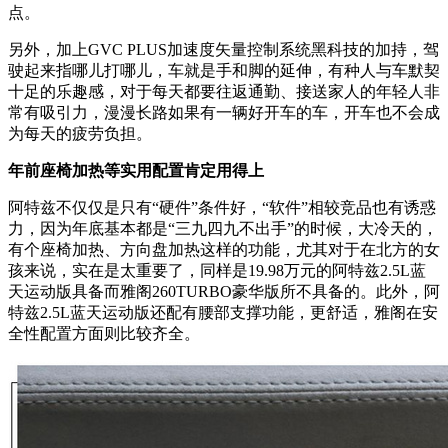
那么，马自达阿特兹的实力到底如何？在我们日常生活很多场
景中，开阿特兹绝对是有优越感的，毕竟获得设计界奥斯卡奖
的颜值摆在那儿，过年开回家，街坊邻居也得多看几眼，尤其
是那魂动红，身边朋友没有人说不好看的。雅阁和凯美瑞外观
也有各自的特点，但是对于年轻人来说，阿特兹肯定更有吸引
力，如果有统计车主平均年龄这方面数据的，这三款车型中，
相信阿特兹的车主平均年龄肯定是最低的。
动力总成方面，阿特兹匹配的是创驰蓝天2.0L和2.5L发动机，
和6AT变速箱，自然吸气车型现在选择可真不多了，动力输出
的平顺性、变速箱的响应速度都十分突出。如果看同级别同价
位其他车型，要么是小排量，要么是配CVT变速箱，等红灯
变绿灯的时候，被人“嘀”说太“肉”，高速上超个车什么的也没