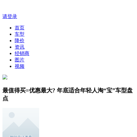
请登录
首页
车型
降价
资讯
经销商
图片
视频
最值得买=优惠最大? 年底适合年轻人淘“宝”车型盘
点