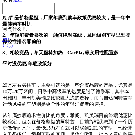
推荐理由：
1、产品价格坚挺，厂家年底到购车政策优惠较大，是一年中
发送
最佳购车时机
写点什么吧
2、年轻消费者喜欢的—颜值绝对在线，且同级别车型里驾驶
233
操控性排名靠前的
1.4万
3、相较竞品，冬天座椅加热、CarPlay等实用性配置多
平时没优惠 年底政策好
20万左右买轿车，主要可选的是一些合资品牌的产品，尤其是
10万-20万区间，日系中高级车的热度超过了德系车，其中本
田雅阁、丰田凯美瑞是比较随大流的选择，而马自达阿特兹等
运动风格的车型则是更个性的年轻消费者的选择。
从年底抄底追求性价比的角度，雅阁、凯美瑞目前终端优惠比
较稳定，但以往价格坚挺的阿特兹，目前终端优惠到了一个历
史低价的水平，最低15万左右就可以买到2.0L的车型，已经进
入了很多低一级别车型的区间，相信会吸引一批本来意向购买