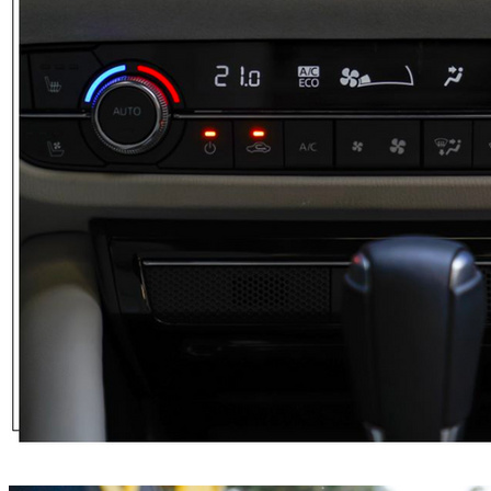
有这大排量来的够劲儿。还有一个小点需要安利一下，阿特兹
的发动机和变速箱，都是原装进口的，很多车主非常中意这一
点。
另外，加上GVC PLUS加速度矢量控制系统黑科技的加持，驾
驶起来指哪儿打哪儿，车就是手和脚的延伸，有种人与车默契
十足的乐趣感，对于每天都要往返通勤、接送家人的年轻人非
常有吸引力，漫漫长路如果有一辆好开车的车，开车也不会成
为每天的疲劳负担。
年前座椅加热等实用配置肯定用得上
阿特兹不仅仅是只有“硬件”条件好，“软件”相较竞品也有诱惑
力，因为年底基本都是“三九四九不出手”的时候，大冷天的，
有个座椅加热、方向盘加热这样的功能，尤其对于在北方的女
孩来说，实在是太重要了，同样是19.98万元的阿特兹2.5L蓝
天运动版具备而雅阁260TURBO豪华版所不具备的。此外，阿
特兹2.5L蓝天运动版还配有腰部支撑功能，更舒适，雅阁在安
全性配置方面则比较齐全。