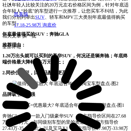
社以年轻人比较关注的20万元左右价格区间为例，针对年底适
合年轻人“抄底”的车型进行一次推荐，让您买车不纠结，为此
凯美瑞
我们分别列举出
SUV
、轿车和MPV三大类别年底最值得购买
的车型。
17.18-25.98万
询底价
年底最值得买的SUV：奔驰GLA
相关文章
换一批
推荐理由：
全部评论
1.20万出头就可以买到的豪华SUV，何况还是辆奔驰；年底终
端价格最大降幅达6万元以上；
2.同价位车型，比竞品配置更高
品牌吸引力够强
奔驰GLA作为一款入门级豪华SUV，官方指导价区间在27.68
万-33.28万元，与同级别车型的里的奥迪Q3（官方指导价
27.43万-35.68万元）以及宝马X1（官方指导价27.98万-33.98万