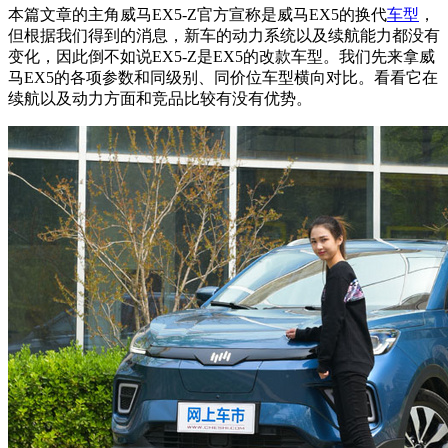
本篇文章的主角威马EX5-Z官方宣称是威马EX5的换代
车型
，
但根据我们得到的消息，新车的动力系统以及续航能力都没有
变化，因此倒不如说EX5-Z是EX5的改款车型。
我们先来拿威
马EX5的各项参数和同级别、同价位车型横向对比。看看它在
续航以及动力方面和竞品比较有没有优势。