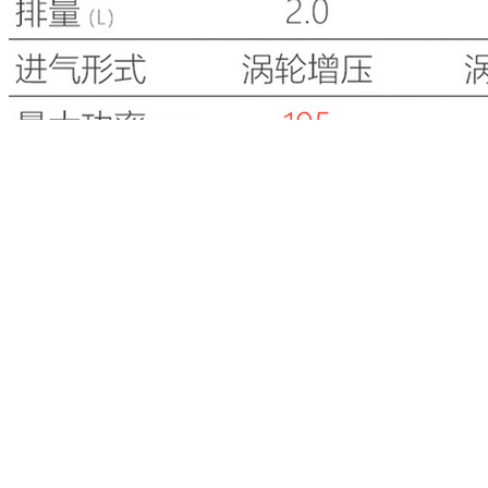
作为中期改款车型，宝马5系的整体尺寸预计不会有明显变
化。动力方面，中期改款5系将换搭与7系相同的2.0T高功率发
动机，最大功率为195kW，峰值扭矩达到400N.m，相比现款
2.0T高功率发动机，动力输出更强。传动系统新车沿用8AT变
速箱，部分车型配备xDrive四驱系统。
凯迪拉克 CT4 预计售价:25万元起