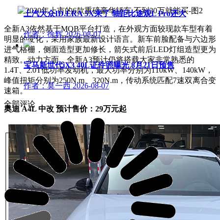
上汽大众ID.ERA 5X来了 轴距比途观L Pro还大
全新A3依然基于MQB平台打造，在外观方面较现款车型有着
作者：徐辉
2026-08-07
明显的变化，采用家族最新设计语言。新车前脸配备与六边形
进气格栅，侧面造型更加修长，箭矢式前后LED灯组造型更为
精致。动力方面，全新A3预计仍将搭载大家非常熟悉的
宝马新世代iX3 40L证件照曝光 8月21日预售
1.4T、2.0T低功率发动机，最大功率分别为110kW、140kW，
峰值扭矩分别为250N.m、320N.m，传动系统匹配7速双离合变
作者：莫一西
2026-08-07
速箱。
全部评论
奥迪 A4L 中改 预计售价：29万元起