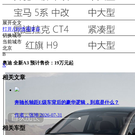
展开全文
打开APP查看更多
切换城市
当前城市
北京
B
奥迪 全新A3 预计售价：19万元起
X
相关文章
奔驰长轴距E级车背后的豪华逻辑，到底是什么？
作者：张坤
2026-07-31
相关车型