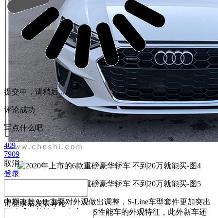
提交中，请稍后...
评论成功
写点什么吧
409
7909
取消
登录
中期改款A4L主要对外观做出调整，S-Line车型套件更加突出
请
登录
后发表评论
运动感，其结合了自家S/RS性能车的外观特征，此外新车还