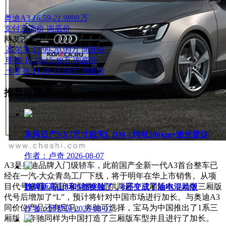
奥迪A3
16.59-21.9899万
支付宝询价
询底价
网友还看了
高尔夫
12.99-20.99万
询底价
明锐
14.39-15.49万
询底价
卡罗拉
11.68-15.58万
询底价
推荐新闻
换一批
东风日产NX7尺寸超宋L DM-i 纯电300km+激光雷达
作者：卢奇
2026-08-07
A3是奥迪品牌入门级轿车，此前国产全新一代A3首台整车已
经在一汽-大众青岛工厂下线，将于明年在华上市销售。从项
目代号来看，国产车型依然提供两厢、三厢版本，其中三厢版
魏牌新高山8和9都换脸了，8还变成了油电混动版
代号后增加了“L”，预计将针对中国市场进行加长。与奥迪A3
同价位产品还有宝马、奔驰可选择，宝马为中国推出了1系三
作者：师梦琼
2026-08-07
厢版，奔驰同样为中国打造了三厢版车型并且进行了加长。