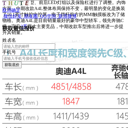
对进气格栅造型、前后LED灯组以及保险杠进行了调整。内饰
方面，中期改款A4L整体布局保持不变，最明显的变化是换装
取消
确定
了10.1英寸触控中控屏，电子挡杆前方的MMI触摸板改为了储
微信好友
朋友圈
QQ空间
新浪微博
物格。奥迪A4L是目前销量最好的豪华中型轿车，领先奔驰C
级、宝马
3系
两大主要竞品，中期改款车型推出后将进一步提
获取最低报价
升其销量。
姓
名
名
手机号
获取底价