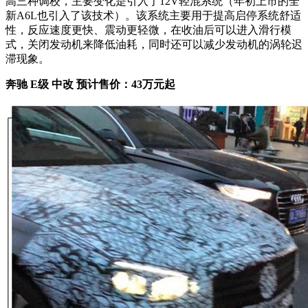
高三种调校，主要变化是引入了12V轻混系统（年初上市的全
新A6L也引入了该技术）。该系统主要用于提高启停系统舒适
性，反应速度更快、震动更轻微，在收油后可以进入滑行模
式，关闭发动机来降低油耗，同时还可以减少发动机的涡轮迟
滞现象。
奔驰 E级 中改 预计售价：43万元起