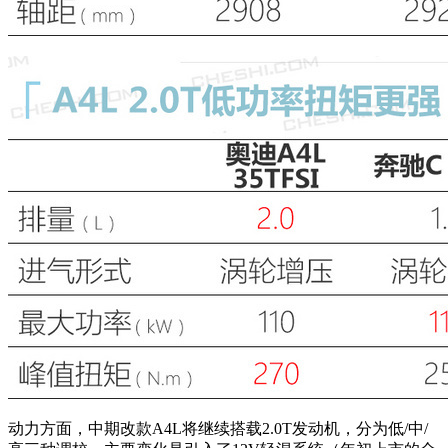
动力方面，中期改款A4L将继续搭载2.0T发动机，分为低/中/