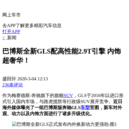
网上车市
去APP了解更多精彩汽车信息
打开APP
<
新闻
巴博斯全新GLS配高性能2.9T引擎 内饰
超奢华！
盛田肸
2020-3-04 12:13
236条评论
作为梅赛德斯-奔驰旗下的旗舰
SUV
，GLS于2016年以进口形
式引入国内市场，与路虎揽胜等行政级SUV展开竞争。
近日
海外媒体曝光了一组巴博斯版奔驰GLS
车型
官图，新车对外
观、动力以及内饰方面进行了诸多升级优化。