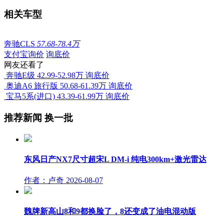
相关车型
奔驰CLS
57.68-78.4万
支付宝询价
询底价
网友还看了
奔驰E级
42.99-52.98万
询底价
奥迪A6 旅行版
50.68-61.39万
询底价
宝马5系(进口)
43.39-61.99万
询底价
推荐新闻
换一批
东风日产NX7尺寸超宋L DM-i 纯电300km+激光雷达
作者：卢奇
2026-08-07
魏牌新高山8和9都换脸了，8还变成了油电混动版