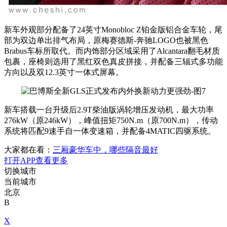
新车外观部分配备了24英寸Monobloc Z铂金版铝合金车轮，尾
部为双边单出排气布局，原梅赛德斯-奔驰LOGO也被黑色
Brabus车标所取代。而内饰部分区域采用了Alcantara翻毛材质
包裹，座椅则选用了黑红双色真皮拼接，并配备三辐式多功能
方向以及双12.3英寸一体式屏幕。
新车搭载一台升级后2.9T柴油版涡轮增压发动机，最大功率
276kW（原246kW），峰值扭矩750N.m（原700N.m），传动
系统将匹配9速手自一体变速箱，并配备4MATIC四驱系统。
大家都在看：
三厢豪华车中，哪些隔音最好
打开APP查看更多
切换城市
当前城市
北京
B
X