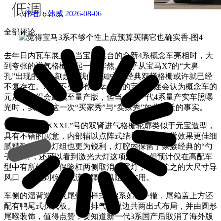
作者：韩威
2026-08-06
全部评论
去年日内瓦车展上，当宝马展台的全新4系概念车亮相时，大
到夸张的进气格栅引起一片哗然。似乎从宝马X7的“大鼻
孔”出现的那一刻起，我们认知中的经典双肾格栅或许就已经
不复存在。尽管不少具有侥幸心理的宝马车迷会认为概念车的
元素不见得会延续至量产版，但当全新一代4系量产实车照曝
光时，实锤了这一次“买家秀”与“卖家秀”如此相近的事实。
前脸尺寸为“XXXL”号的双肾进气格栅轮廓类似于元宝造型，
具有不错的寓意，内部辅以点阵式结构装点，视觉效果更佳细
腻精致。两侧灯组也更为锐利，灯腔内保留了家族经典的“勺
子”灯带，还可以看到激光大灯这项配置，但预计仅在高配车
型中有所体现。保险杠两侧取消了雾灯，取而代之的大尺寸导
风口，可起到梳理气流，降低风阻的作用。
车侧的溜背造型及尾灯组样式与8系如出一辙，尾箱盖上方还
配有鸭尾式扰流板。下方排气为双边共两出式布局，并由圆形
尾喉装饰，值得点赞，要知道新一代3系国产后取消了海外版