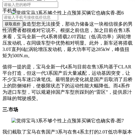
手机号
如果说前脸造型您无法接受，那动力储备这一块相信很多的男
获取底价
性消费者都很难对它说不。根据之前信息，加之目前在售3系
来看，宝马全新一代4系将搭载2.0T四缸（低/高功率）涡轮增
压发动机，在同级车型中优势相对明显。此外，新车还将搭载
3.0T直列6缸涡轮增压发动机，最大功率可达285kW，峰值扭
矩为500N.m。
值得一提的是，宝马全新一代4系与目前在售3系均基于CLAR
平台打造，但这一代3系国产后大量减配，运动基因突变，让
不少宝马车迷口诛笔伐。最明显的变化就是国产后取消了后桥
上的防侧倾杆，使极限状态下的运动性能大幅降低。而4系作
为进口车型，可以规避掉国产车型所踩到的“雷区”，提供原汁
原味的驾驶感受。
三.市场
我们截取了宝马在售国产3系与在售4系主打的2.0T低功率版本