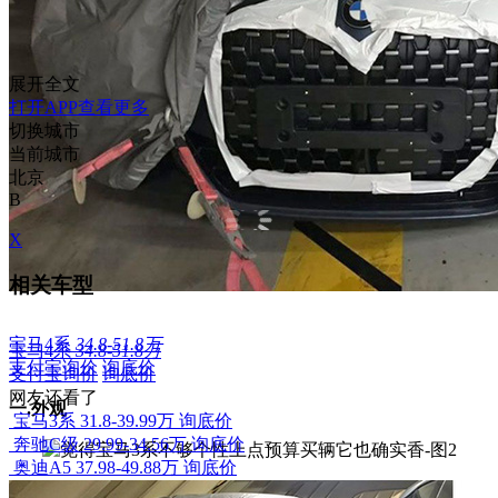
展开全文
打开APP查看更多
切换城市
当前城市
北京
B
X
相关车型
宝马4系
34.8-51.8万
宝马4系
34.8-51.8万
支付宝询价
询底价
支付宝询价
询底价
网友还看了
一.外观
宝马3系
31.8-39.99万
询底价
奔驰C级
29.99-34.56万
询底价
奥迪A5
37.98-49.88万
询底价