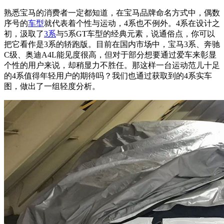
熟悉宝马的消费者一定都知道，在宝马品牌命名方式中，偶数
序号的
车型
就代表着个性与运动，4系也不例外。4系在设计之
初，汲取了
3系
与5系GT车型的经典元素，说通俗点，你可以
把它看作是3系的轿跑版。目前在国内市场中，宝马3系、奔驰
C级、奥迪A4L能见度很高，但对于部分想要通过爱车来彰显
个性的用户来说，却稍显力不胜任。那这样一台运动范儿十足
的4系值得年轻用户的期待吗？我们也通过获取到的4系实车
图，做出了一组轻度分析。