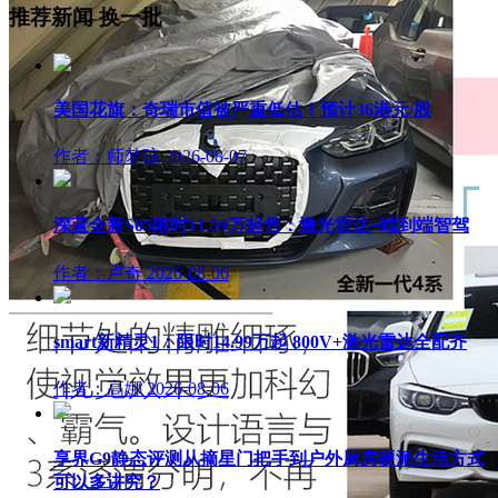
推荐新闻
换一批
美国花旗：奇瑞市值被严重低估！预计36港元/股
作者：师梦琼
2026-08-07
深蓝全新S05限时11.59万起售：激光雷达+端到端智驾
作者：卢奇
2026-08-06
smart新精灵1：限时14.99万起 800V+激光雷达全配齐
作者：高娜
2026-08-06
享界G9静态评测从摘星门把手到户外厨房硬派生活方式
可以多讲究？