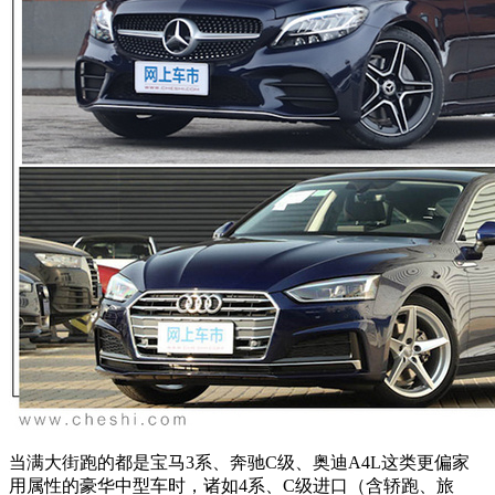
当满大街跑的都是宝马3系、奔驰C级、奥迪A4L这类更偏家
用属性的豪华中型车时，诸如4系、C级进口（含轿跑、旅