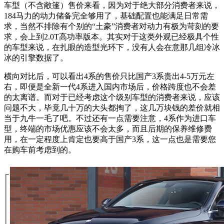
车型（不含敞篷）售价来看，因为对于绝大部分消费者来说，
184马力的动力储备完全够用了，基础配置也能满足日常需
求，当然不排除有个别的“土豪”消费者对动力有极为苛刻的要
求，会上到2.0T高功率版本。其实对于这类外观已经极具个性
的车型来说，在扎眼的造型光环下，没有人会在意那几组冷冰
冰的引擎数据了。
横向对比后，可以看出4系的售价只比国产3系贵出4-5万元左
右，即便是全新一代4系进入国内市场后，价格跨度也不会差
的太离谱。而对于已经考虑这个级别车型的消费者来说，应该
问题不大，毕竟几十万的大头都掏了，这几万块钱的差价就相
当于九牛一毛了吧。
不过还有一点需要注意，4系作为进口车
型，终端的市场优惠应该不会太多，而且后期的保养维修费
用，在一定程度上肯定也要高于国产3系，这一点也是需要您
在购车前考虑到的。