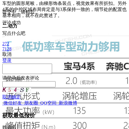
车型的圆形尾喉，由梯形饰条装点，视觉效果有所折扣。另外
4系的中控区域布局肯定是与3系保持一致的，细节处的配置也
提交中，请稍后...
基本相同，就不在此赘述了。
评论成功
二.动力
写点什么吧
272
7128
取消
登录
请
登录
后发表评论
取消
确定
微信好友
朋友圈
QQ空间
新浪微博
获取最低报价
姓
名
名