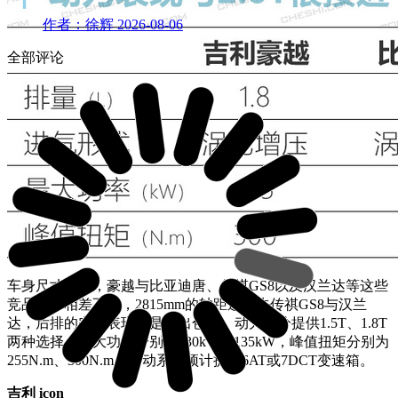
作者：徐辉
2026-08-06
全部评论
车身尺寸部分，豪越与比亚迪唐、传祺GS8以及汉兰达等这些
竞品基本相差不大，2815mm的轴距还领先传祺GS8与汉兰
达，后排的空间表现还是很出色的。动力部分提供1.5T、1.8T
两种选择，最大功率分别为130kW、135kW，峰值扭矩分别为
255N.m、300N.m，传动系统预计提供6AT或7DCT变速箱。
吉利 icon