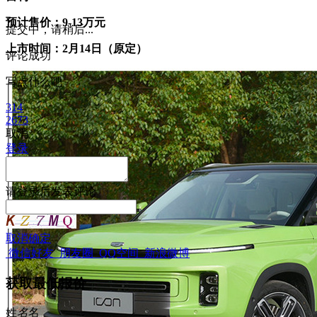
预计售价：9-13万元
提交中，请稍后...
上市时间：2月14日（原定）
评论成功
写点什么吧
314
2673
取消
登录
请
登录
后发表评论
取消
确定
微信好友
朋友圈
QQ空间
新浪微博
获取最低报价
姓
名
名