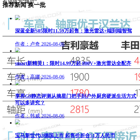
有望成为“爆款”。
推荐新闻
换一批
深蓝全新S05限时11.59万起售：激光雷达+端到端智驾
作者：卢奇
2026-08-06
smart新精灵1：限时14.99万起 800V+激光雷达全配齐
作者：高娜
2026-08-06
享界G9静态评测从摘星门把手到户外厨房硬派生活方式
可以多讲究？
作者：韩威
2026-08-06
宝马新世代i3德国上市 起售价折合51万人民币