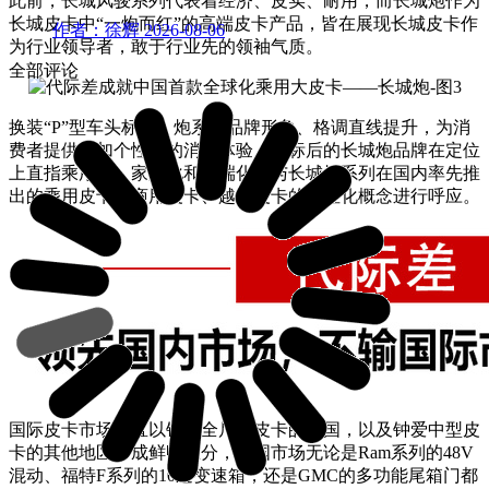
此前，长城风骏系列代表着经济、皮实、耐用，而长城炮作为
长城皮卡中“一炮而红”的高端皮卡产品，皆在展现长城皮卡作
作者：徐辉
2026-08-06
为行业领导者，敢于行业先的领袖气质。
全部评论
换装“P”型车头标后，炮系列品牌形象、格调直线提升，为消
费者提供更加个性化的消费体验，换标后的长城炮品牌在定位
上直指乘用化、家用化和高端化，与长城炮系列在国内率先推
出的乘用皮卡、商用皮卡、越野皮卡的个性化概念进行呼应。
国际皮卡市场一直以钟爱全尺寸皮卡的美国，以及钟爱中型皮
卡的其他地区形成鲜明区分，美国市场无论是Ram系列的48V
混动、福特F系列的10速变速箱，还是GMC的多功能尾箱门都