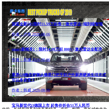
推荐新闻
换一批
深蓝全新S05限时11.59万起售：激光雷达+端到端智驾
作者：卢奇
2026-08-06
smart新精灵1：限时14.99万起 800V+激光雷达全配齐
作者：高娜
2026-08-06
享界G9静态评测从摘星门把手到户外厨房硬派生活方式
可以多讲究？
作者：韩威
2026-08-06
宝马新世代i3德国上市 起售价折合51万人民币