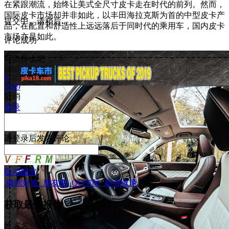
在紧跟潮流，始终让美式全尺寸皮卡走在时代的前列。然而，
国际皮卡市场却并非如此，以丰田海拉克斯为首的中型皮卡产
提交中，请稍后...
品，在配置和舒适性上远远落后于同时代的乘用车，国内皮卡
市场亦是如此。
评论成功
写点什么吧
6
5109
取消
登录
请
登录
后发表评论
取消
确定
微信好友
朋友圈
QQ空间
新浪微博
获取最低报价
姓
名
名