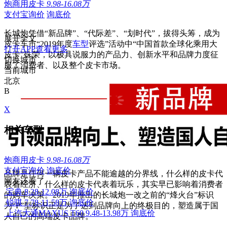
炮商用皮卡
9.98-16.08万
支付宝询价
询底价
长城炮凭借“新品牌”、“代际差”、“划时代”，拔得头筹，成为
展开全文
皮卡车市“2019年度
车型
评选”活动中“中国首款全球化乘用大
打开APP查看更多
皮卡”殊荣，以极具说服力的产品力、创新水平和品牌力度征
切换城市
服了消费者、以及整个皮卡市场。
当前城市
北京
B
X
相关车型
炮商用皮卡
9.98-16.08万
支付宝询价
询底价
品牌是任何一辆皮卡产品不能逾越的分界线，什么样的皮卡代
网友还看了
表着经济、什么样的皮卡代表着玩乐，其实早已影响着消费者
宝典
8.28-12.08万
询底价
的购车决策。2019年推出的长城炮一改之前的“烽火台”标识
锐骐
7.78-11.58万
询底价
为“P”型标识正是为了达到品牌向上的终极目的，塑造属于国
上汽大通MAXUS T60
9.48-13.98万
询底价
人自己的高端皮卡品牌。