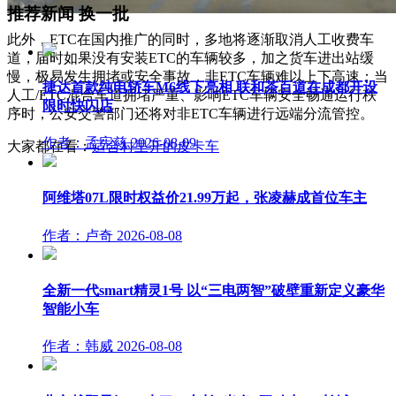
推荐新闻
换一批
此外，ETC在国内推广的同时，多地将逐渐取消人工收费车
道，届时如果没有安装ETC的车辆较多，加之货车进出站缓
慢，极易发生拥堵或安全事故，非ETC车辆难以上下高速；当
捷达首款纯电轿车M6线下亮相 联和茶百道在成都开设
人工/ETC混合车道拥堵严重、影响ETC车辆安全畅通运行秩
限时快闪店
序时，公安交警部门还将对非ETC车辆进行远端分流管控。
作者：孟宪慈
2026-08-09
大家都在看：
适合村里开的皮卡车
阿维塔07L限时权益价21.99万起，张凌赫成首位车主
作者：卢奇
2026-08-08
全新一代smart精灵1号 以“三电两智”破壁重新定义豪华
智能小车
作者：韩威
2026-08-08