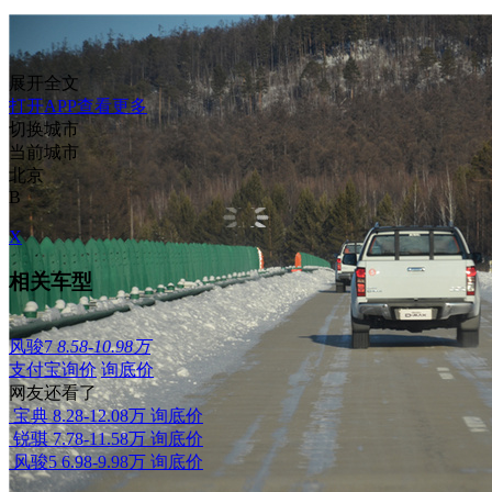
展开全文
打开APP查看更多
切换城市
当前城市
北京
B
X
相关车型
风骏7
8.58-10.98万
支付宝询价
询底价
网友还看了
宝典
8.28-12.08万
询底价
锐骐
7.78-11.58万
询底价
风骏5
6.98-9.98万
询底价