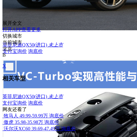
展开全文
打开APP查看更多
切换城市
当前城市
英菲尼迪QX50(进口)
未上市
北京
支付宝询价
询底价
B
X
相关车型
英菲尼迪QX50(进口)
未上市
支付宝询价
询底价
网友还看了
牧马人
49.99-59.99万
询底价
傲虎
35.98-35.98万
询底价
沃尔沃XC60
39.69-47.49万
询底价