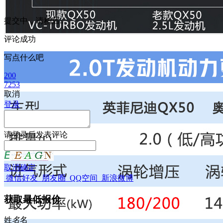
提交中，请稍后...
评论成功
写点什么吧
200
7253
取消
登录
请
登录
后发表评论
取消
确定
微信好友
朋友圈
QQ空间
新浪微博
获取最低报价
姓
名
名