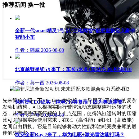
推荐新闻
换一批
全新一代smart精灵1号 以“三电两智”破壁重新定义豪华
智能小车
作者：韩威
2026-08-08
北京越野星钽5X来了：车长5米多+双动力 Pk长城H10
作者：莫一西
2026-08-08
先来简单介绍一下VC-Turbo发动机，其采用了“开创性”的复杂
保时捷CEO证实：纯电718将复活！因为奥迪需要
发动机结构，可以根据实际行驶情况动态调整连杆运转的状
态，从而调整活塞行程的上止点范围，使得汽缸运转时的压缩
作者：卢奇
2026-08-08
比可以根据实际使用需求，在8:1（高性能）到14:1（高效能）
之间自由切换。它是目前能够将动力性能和油耗完美兼顾的最
佳解决方案。
埃安全新Ray 7来了，华为电驱+激光雷达能打吗？