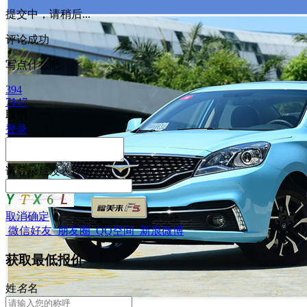
提交中，请稍后...
评论成功
写点什么吧
394
7147
取消
登录
请
登录
后发表评论
取消
确定
微信好友
朋友圈
QQ空间
新浪微博
获取最低报价
姓
名
名