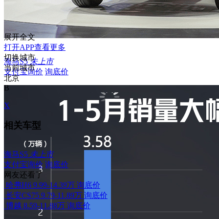
展开全文
打开APP查看更多
切换城市
海马S5
未上市
当前城市
支付宝询价
询底价
北京
B
X
相关车型
海马S5
未上市
支付宝询价
询底价
网友还看了
哈弗H6
9.99-14.39万
询底价
长安CS75
9.79-11.89万
询底价
博越
8.59-11.88万
询底价