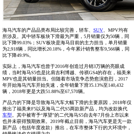
海马汽车的产品品类布局比较完善，轿车、
SUV
、MPV均有
所涉及。其中轿车板块下滑最为严重，5月销量仅为50辆，同
比下降99.03%；SUV板块是海马目前的主力担当，单月销量
为2,918辆，同比增长20.18%，今年累计销售整车9,566辆，同
比下降49.9%。
实际上，海马汽车也曾于2016年创造过月销3万辆的亮眼成
绩，当时海马S5也是比肩吉利博越、传祺GS4的存在，福美来
MPV也是其销量担当。但随着市场竞争态势愈演愈烈，2017
年开始海马汽车开始失速，全年销量下滑35.13%至140,432
辆，2018年更是大跌51.88%至67,570辆。
产品力的下降是导致海马汽车大幅下滑的主要原因，2018年仅
推出了福美来F5以及海马二代S5两款新产品，均为改款换代
车型
。其中被寄予“厚望”的二代海马S5自去年7月份上市以来
也并未获得预期效果。2019年截止目前，海马汽车更是无一款
新产品（包括年度改款）推出，在车市整体下行的大环境中，
销量惨淡也在情理之中。