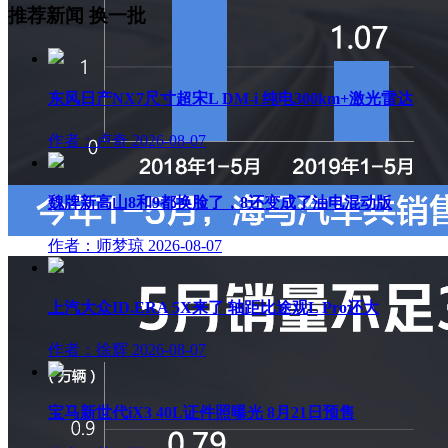
推荐新闻
换一批
东风日产NX7尺寸超宋L DM-i 纯电300km+激光雷达
作者：卢奇
2026-08-07
魏牌新高山8和9都换脸了，8还变成了油电混动版
作者：师梦琼
2026-08-07
上汽大众ID.ERA 5X来了 轴距比途观L Pro还大
作者：徐辉
2026-08-07
宝马新世代iX3 40L证件照曝光 8月21日预售