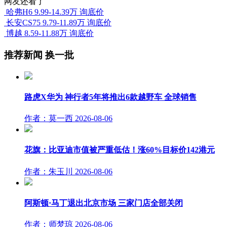
网友还看了
哈弗H6
9.99-14.39万
询底价
长安CS75
9.79-11.89万
询底价
博越
8.59-11.88万
询底价
推荐新闻
换一批
路虎X华为 神行者5年将推出6款越野车 全球销售
作者：莫一西
2026-08-06
花旗：比亚迪市值被严重低估！涨60%目标价142港元
作者：朱玉川
2026-08-06
阿斯顿·马丁退出北京市场 三家门店全部关闭
作者：师梦琼
2026-08-06