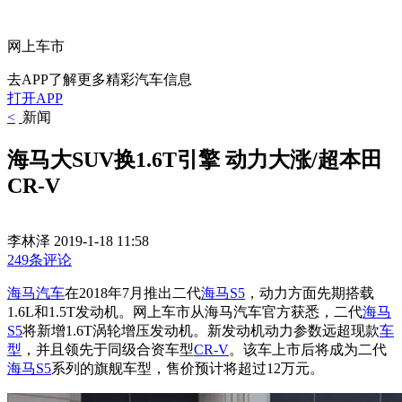
网上车市
去APP了解更多精彩汽车信息
打开APP
<
新闻
海马大SUV换1.6T引擎 动力大涨/超本田
CR-V
李林泽
2019-1-18 11:58
249条评论
海马
汽车
在2018年7月推出二代
海马S5
，动力方面先期搭载
1.6L和1.5T发动机。网上车市从海马汽车官方获悉，二代
海马
S5
将新增1.6T涡轮增压发动机。新发动机动力参数远超现款
车
型
，并且领先于同级合资车型
CR-V
。该车上市后将成为二代
海马S5
系列的旗舰车型，售价预计将超过12万元。