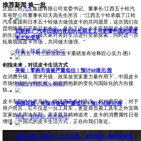
推荐新闻
换一批
正如江铃
汽车
集团有限公司党委书记、董事长/江西五十铃汽
车有限公司董事长邱天高先生所言：“江西五十铃承载了江铃
汽车集团和日本五十铃做大做强皮卡的共同愿景，这次我们在
昆明隆重召开新品发布会，是为了进一步丰富我国皮卡消费者
启新程:广汽本田续约背后的长期主义与更懂中国的深度
的生活方式，引领大家对美好生活进行全新探索，同时进一步
本土化变革
拓展我国皮卡市场，共同做大做强。”
作者：韩威
2026-08-07
剑指未来，对话皮卡生活方式
美银：零跑市值被严重低估！预计60港元/股
在消费升级、需求升级、政策放宽多重力量作用下，中国皮卡
市场快速地向前发展，积极拥抱新的变化与国际化的方向接
作者：卢奇
2026-08-07
轨。
皮卡车型动力更充沛、能适用于多种路况、相对更安全，对于
美国花旗：奇瑞市值被严重低估！预计36港元/股
用户而言，它不仅是一台工具车，更是肩负着工具车之外宜商
宜家的多用途车型，更承载其精神追求，皮卡的消费属性日渐
作者：师梦琼
2026-08-07
增强，中国式的皮卡生活方式，正在向我们靠近。
深蓝全新S05限时11.59万起售：激光雷达+端到端智驾