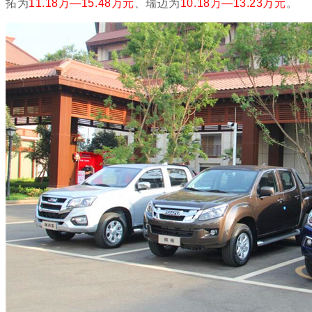
拓为
11.18万—15.48万元
、瑞迈为
10.18
万—13.23万元
。