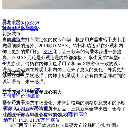
展开全文
铃拓
11.58-19.98万
打开APP查看更多
支付宝询价
询底价
切换城市
三款
当前城市
车型
主打不同定位的皮卡市场，根据用户需求给予皮卡用
户最细腻的选择。2019款D-MAX、铃拓和瑞迈都在外观和内
北京
B
饰上更加的乘用化、
SUV
化，让三款车的驾乘体验进一步提
高。D-MAX无论是外观还是内饰都像极了“孪生兄弟”车型mu-
X
X牧游 侠。铃拓在内饰上也采用了和mu-X牧游侠一致的设计
语言。瑞迈则在外观上和内饰上迎来了更大的变化，外观更加
相关车型
厚重立体、层次感强，内饰上则呈现出了合资自主品牌独到的
设计语言，未来感强。
铃拓
11.58-19.98万
三车齐发，诠释百年匠心实力
支付宝询价
询底价
网友还看了
基于对皮卡消费市场变化、未来新格局的洞察以及技术的不断
宝典
8.28-12.08万
询底价
革新，江西五十铃再推皮卡新品，三款新车全擎出击，诠释了
上汽大通MAXUS T60
9.48-13.98万
询底价
江西五十铃百年匠心皮卡的强大实力。
纳瓦拉
14.28-21.78万
询底价