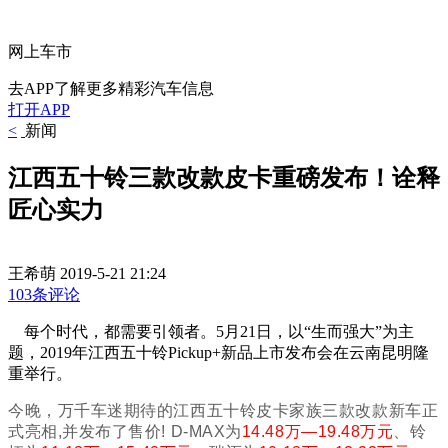
网上车市
去APP了解更多精彩汽车信息
打开APP
<
新闻
江西五十铃三款改款皮卡重磅发布！诠释
匠心实力
王希萌
2019-5-21 21:24
103条评论
每个时代，都需要引领者。5月21日，以“生而强大”为主
题，2019年江西五十铃Pickup+新品上市发布会在云南昆明隆
重举行。
今晚，万千车迷期待的江西五十铃皮卡家族三款改款新车正
式亮相,并发布了售价! D-MAX为
14.48万—19.48万元
、铃