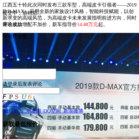
江西五十铃此次同时发布三款车型，高端皮卡引领者——2019
款D-MAX，采用全新的家族设计风格，智能科技赋能，以创
提交中，请稍后...
新求变的高端风范，为高端皮卡未来发展指明前进方向，同时
秉承改款增配不加价，新车指导价
评论成功
14.48万元
起。
写点什么吧
103
11359
取消
登录
请
登录
后发表评论
取消
确定
微信好友
朋友圈
QQ空间
新浪微博
获取最低报价
姓
名
名