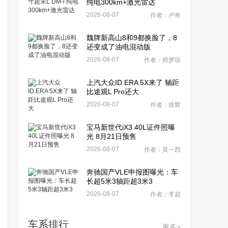
纯电300km+激光雷达
2026-08-07
作者：卢奇
魏牌新高山8和9都换脸了，8
还变成了油电混动版
2026-08-07
作者：师梦琼
上汽大众ID.ERA 5X来了 轴距
比途观L Pro还大
2026-08-07
作者：徐辉
宝马新世代iX3 40L证件照曝
光 8月21日预售
2026-08-07
作者：莫一西
奔驰国产VLE申报图曝光：车
长超5米3轴距超3米3
2026-08-07
作者：李超
车系排行
更多>