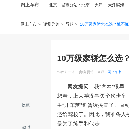
网上车市
北京
城市分站：
北京
天津
天津滨海
网上车市
>
评测导购
>
导购
>
10万级家轿怎么选？懂不
10万级家轿怎么选
作者:汪一舟
责编:贾玥
来源：
网上车市
网友提问：
我“拿本”很
想着，上大学没事买个代步车
生“开车梦”也暂缓搁置了。
收藏
还给驾校了。因此，我准备入
是为了练手和代步。
微博