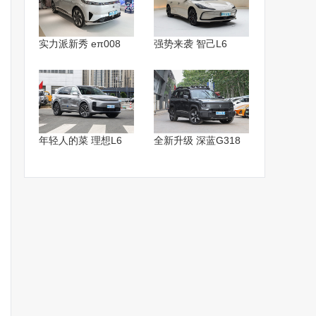
实力派新秀 eπ008
强势来袭 智己L6
年轻人的菜 理想L6
全新升级 深蓝G318