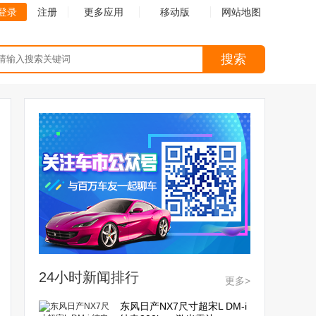
登录
注册
更多应用
移动版
网站地图
搜索
24小时新闻排行
更多>
东风日产NX7尺寸超宋L DM-i