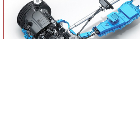
2.0T发动机配合48V轻混系统可以在17公里/小时时速下实现发
动机停止提供更好的燃油经济性，同时249马力与350牛米的发
动机动力输出加上48V轻混系统又可以提供140牛米的扭矩，
实现更强的动力表现。