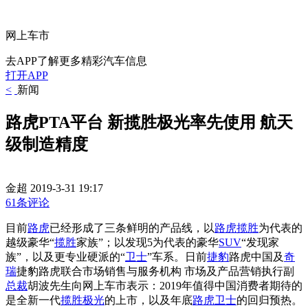
网上车市
去APP了解更多精彩汽车信息
打开APP
<
新闻
路虎PTA平台 新揽胜极光率先使用 航天
级制造精度
金超
2019-3-31 19:17
61条评论
目前
路虎
已经形成了三条鲜明的产品线，以
路虎揽胜
为代表的
越级豪华“
揽胜
家族”；以发现5为代表的豪华
SUV
“发现家
族”，以及更专业硬派的“
卫士
”车系。日前
捷豹
路虎中国及
奇
瑞
捷豹路虎联合市场销售与服务机构 市场及产品营销执行副
总裁
胡波先生向网上车市表示：2019年值得中国消费者期待的
是全新一代
揽胜极光
的上市，以及年底
路虎卫士
的回归预热。