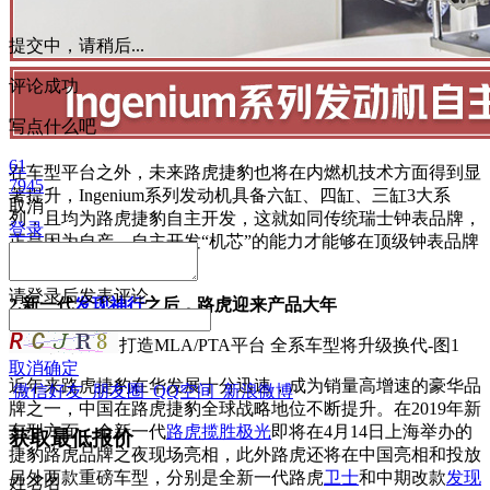
提交中，请稍后...
评论成功
写点什么吧
61
在车型平台之外，未来路虎捷豹也将在内燃机技术方面得到显
7945
著提升，Ingenium系列发动机具备六缸、四缸、三缸3大系
取消
列，且均为路虎捷豹自主开发，这就如同传统瑞士钟表品牌，
登录
正是因为自产、自主开发“机芯”的能力才能够在顶级钟表品牌
中立足。
请
登录
后发表评论
2.新一代
发现神行
之后，路虎迎来产品大年
取消
确定
近年来路虎捷豹在华发展十分迅速，成为销量高增速的豪华品
微信好友
朋友圈
QQ空间
新浪微博
牌之一，中国在路虎捷豹全球战略地位不断提升。在2019年新
车型方面，全新一代
路虎揽胜极光
即将在4月14日上海举办的
获取最低报价
捷豹路虎品牌之夜现场亮相，此外路虎还将在中国亮相和投放
另外两款重磅车型，分别是全新一代路虎
卫士
和中期改款
发现
姓
名
名