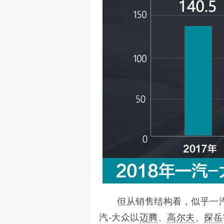
但从销售结构看，似乎一
汽-大众以
迈腾
、
高尔夫
、
探岳