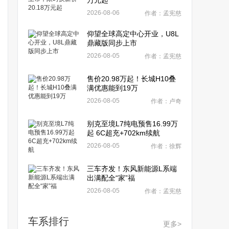
万元起
2026-08-06
作者：孟宪慈
仰望全球高定中心开业，U8L
鼎藏版同步上市
2026-08-05
作者：孟宪慈
售价20.98万起！长城H10叠
满优惠能到19万
2026-08-05
作者：卢奇
别克至境L7纯电预售16.99万
起 6C超充+702km续航
2026-08-05
作者：徐辉
三车齐发！东风新能源L系端
出满配全“家”福
2026-08-05
作者：孟宪慈
车系排行
更多>