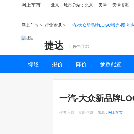
网上车市
北京
城市分站：
北京
天津
天津滨海
网上车市
>
行业资讯
>
一汽-大众新品牌LOGO曝光-图 年
捷达
停售年款
综述
报价
降价
参数配置
一汽-大众新品牌LO
作者:王晨
责编:何鑫
来源：
网上车市