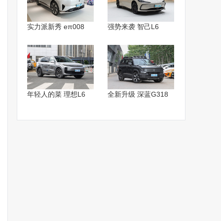
实力派新秀 eπ008
强势来袭 智己L6
年轻人的菜 理想L6
全新升级 深蓝G318