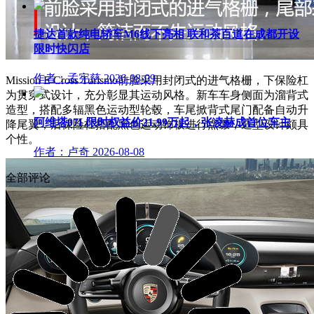
捷达首款纯电轿车M6线下亮相 联和茶百道在成都开设
限时快闪店
作者：孟宪慈
2026-08-09
Mission E Cross Turismo前脸采用封闭式的进气格栅，下保险杠
为贯穿式设计，充分彰显其运动风格。新车车身侧面为溜背式
造型，搭配多辐黑色运动型轮毂，车尾掀背式尾门配备自动升
阿维塔07L限时权益价21.99万起，张凌赫成首位车主
降尾翼，后保险杠搭配黑色运动饰板进行点缀，造型设计颇具
个性。
作者：卢奇
2026-08-08
全部评论