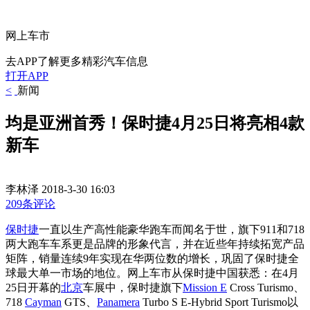
网上车市
去APP了解更多精彩汽车信息
打开APP
<
新闻
均是亚洲首秀！保时捷4月25日将亮相4款
新车
李林泽
2018-3-30 16:03
209条评论
保时捷
一直以生产高性能豪华跑车而闻名于世，旗下911和718
两大跑车车系更是品牌的形象代言，并在近些年持续拓宽产品
矩阵，销量连续9年实现在华两位数的增长，巩固了保时捷全
球最大单一市场的地位。网上车市从保时捷中国获悉：在4月
25日开幕的
北京
车展中，保时捷旗下
Mission E
Cross Turismo、
718
Cayman
GTS、
Panamera
Turbo S E-Hybrid Sport Turismo以