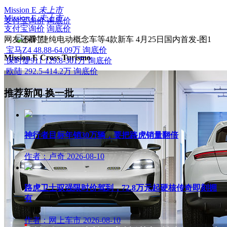
Mission E
未上市
Mission E
未上市
支付宝询价
询底价
支付宝询价
询底价
网友还看了
宝马Z4
48.88-64.09万
询底价
Mission E Cross Turismo
保时捷911
129.8-301万
询底价
欧陆
292.5-414.2万
询底价
推荐新闻
换一批
神行者目标年销30万辆，要把路虎销量翻倍
作者：卢奇
2026-08-10
路虎卫士驭强限时价驾到，72.8万元起硬核传奇即刻拥
有
作者：网上车市
2026-08-10