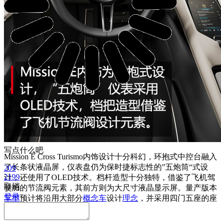
提交中，请稍后...
评论成功
写点什么吧
Mission E Cross Turismo内饰设计十分科幻，环抱式中控台融入
了长条状液晶屏，仪表盘仍为保时捷标志性的”五炮筒“式设
209
2199
计，还使用了OLED技术。档杆造型十分独特，借鉴了飞机驾
取消
驶舱的节流阀元素，其前方则为大尺寸液晶显示屏。量产版本
登录
车型
预计将沿用大部分
概念车
设计
理念
，并采用四门五座的座
椅布局。