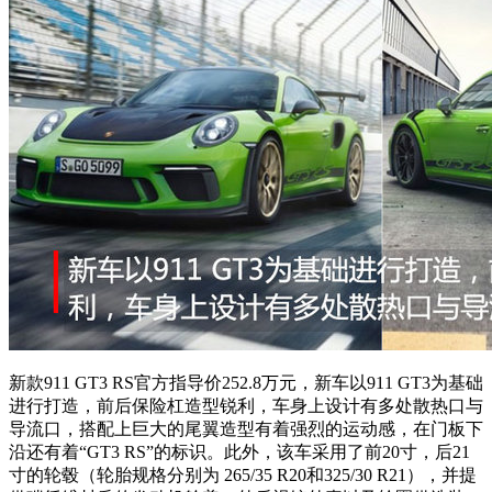
新款911 GT3 RS官方指导价252.8万元，新车以911 GT3为基础
进行打造，前后保险杠造型锐利，车身上设计有多处散热口与
导流口，搭配上巨大的尾翼造型有着强烈的运动感，在门板下
沿还有着“GT3 RS”的标识。此外，该车采用了前20寸，后21
寸的轮毂（轮胎规格分别为 265/35 R20和325/30 R21），并提