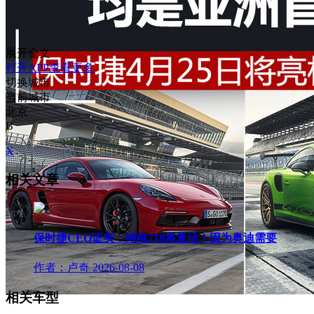
展开全文
打开APP查看更多
切换城市
当前城市
北京
B
X
相关文章
保时捷CEO证实：纯电718将复活！因为奥迪需要
作者：卢奇
2026-08-08
相关车型