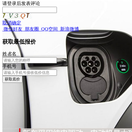
请
登录
后发表评论
取消
确定
微信好友
朋友圈
QQ空间
新浪微博
获取最低报价
姓
名
名
手机号
获取底价