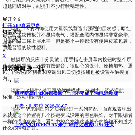
超越同级对手，能提升不少行驶稳定性。
展开全文
打开APP查看更多
讴歌TLX的内饰使用大量弧线营造出强烈的层次感，暗红
切换城市
色光面木纹饰板并不显得老气，搭配全黑内饰显得非常豪华。
当前城市
内饰的做工属上层水平，但是整个中控都没有使用皮革包裹，
北京
而是普通的软性塑料。
B
X
触摸屏的反应十分灵敏，用手指点击屏幕内按钮时整个屏
幕会轻微震动，还带有按键音，很贴心的设计。座椅加热、通
推荐新闻
换一批
风、内/外循环切换和空调出风口切换按钮也被设置在触摸屏
内。
讴歌TLX提供4种不同的驾驶模式，分别为：经济巡航、
魏牌新高山8和9都换脸了，8还变成了油电混动版
标准、运动和运动+。
作者：师梦琼
2026-08-07
很多车型来到国内之后会经过一系列简配，而直观表现出
来就是这个位置有几个按键变成没用的黑色装饰。对于跟编者
一样的强迫症来说，看到中控台左边这些整齐的按钮不知道为
上汽大众ID.ERA 5X来了 轴距比途观L Pro还大
什么心情就是好。