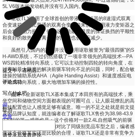
5L V6版本的发动机并没有引入国内。
讴歌TLX采用了全球首创的带液力变矩器的8速湿式双离
合变速箱，相比普通的双离合变速箱来说，使用液力变矩器之
后会增加动力损耗，但是这样能最大限度的保证换挡的平顺性
和良好的散热，对离合器的磨损也会相应减少。
虽然引入国内的TLX并没有使用讴歌被誉为“最强四驱”的S
H-AWD系统，不过仍然搭载了一项非常领先的高端技术---PA
WS四轮精准转向系统，它可以主动控制四轮的转向角度，在
过弯时最大限度的解决前驱车转向不足的问题，同时，配合敏
提交中，请稍后...
捷操控辅助系统AHA（Agile Handing Assist）和速度感应电
评论成功
子助力转向系统，极大地增加车辆的操控性。
写点什么吧
点评：
全新讴歌TLX基本集成了本田所有的高端技术，乘
坐空间和储物空间方面都表现的可圈可点，让人眼花缭乱的高
48
科技配置也让人感觉足够有诚意。唯一的不足之处就是前文提
取消
及的品牌认知度，就连编者在了解讴歌TLX售价为38.98-43.9
登录
0万时的第一感觉也是：这个价格对一款2.4L自然吸气的前驱
车来说偏高。但是在仔细对比了同级别竞品车型之后，编者感
觉这个价格其实还是比较的合理，讴歌TLX还是非常有竞争力
请
登录
后发表评论