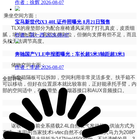
作者：徐辉
2026-08-07
乘坐空间方面：
宝马新世代iX3 40L证件照曝光 8月21日预售
TLX的座垫部分为配合座椅通风采用了打孔真皮，皮质细
腻，填充物柔软，肩部支撑到位，但侧向支撑有些不足，而且
作者：莫一西
2026-08-07
头枕无法调节高度。
奔驰国产VLE申报图曝光：车长超5米3轴距超3米3
储物空间方面：
作者：李超
2026-08-07
手套箱隔板可以拆卸，空间利用非常灵活多变。扶手箱不
全部评论
可以移动，但好在位置原本就比较靠前，正好能承托手臂，内
部的空间适中，有防滑垫、点烟器接口和AUX音频接口。
讴歌TLX目前全系搭载2.4L自然吸气发动机，供油方式为
直喷，本田的当家技术i-vtec自然不会缺席。最大马力为208P
s/6800rpm，最大扭矩为247Nm/4500rpm。不过遗憾的是，3.