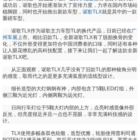
成功后，讴歌也开始逐渐加大了宣传力度，力求在国内市场站
稳脚跟，同时也开始推出新款车型，
讴歌TLX
就是其中的一款
重磅车型。
讴歌TLX作为讴歌主力车型TL的换代产品，日前已经在
广
州车展
上市。相比旧款TL，全新讴歌TLX有了脱胎换骨的变
化，不仅外形变得更加符合中国消费者的口味，同时还有各种
让人眼花缭乱的高科技配置，接下来让我们一起了解这款全新
讴歌TLX吧。
从正面观察，讴歌TLX几乎没有了旧款TL的那种棱角分明
的感觉，取而代之的是更多充满弧度的流线型设计。
细长造型的大灯炯炯有神，内部包含了5颗LED灯组，外
侧三颗为近光灯，内侧两颗为远光灯。
日间行车灯位于5颗大灯内部的上方，点亮时感觉像外部
反光，但亮度很足并且一点也不晃眼，非常充满科技感的设
计。
TLX使用多幅条双色轮毂，造型优雅，轮胎使用普利司通
POTENZA搏天族系列，前后尺寸均为245/45 R18，宽度大大