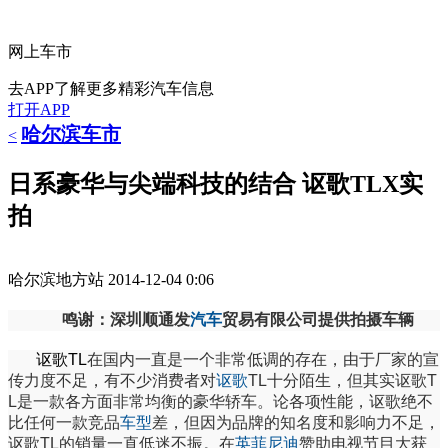
网上车市
去APP了解更多精彩汽车信息
打开APP
哈尔滨车市
<
日系豪华与尖端科技的结合 讴歌TLX实
拍
哈尔滨地方站
2014-12-04 0:06
鸣谢：深圳顺通发
汽车
贸易有限公司提供拍摄车辆
讴歌TL
在国内一直是一个非常低调的存在，由于厂家的宣
传力度不足，有不少消费者对
讴歌
TL十分陌生，但其实讴歌T
L是一款各方面非常均衡的豪华轿车。论各项性能，讴歌绝不
比任何一款竞品
车型
差，但因为品牌的知名度和影响力不足，
讴歌TL的销量一直低迷不振。在
英菲尼迪
赞助电视节目大获