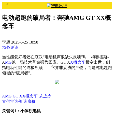
<
电动超跑的破局者：奔驰AMG GT XX概
念车
李超
2025-6-25 18:58
75条评论
当性能爱好者还在哀叹“电动机声浪缺失灵魂”时，梅赛德斯-
A
MG
以一场技术革命强势回应。GT X
X概念车
横空出世，剑
指电动性能的终极瓶颈——它并非妥协的产物，而是纯电超跑
领域的“破局者”。
AMG GT XX概念车
未上市
支付宝询价
询底价
关键词1：小体积电机