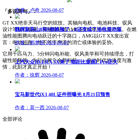
作者：卢奇
2026-08-07
「多说两句」：
GT XX绝非天马行空的炫技。其轴向电机、电池科技、驭风
设计等核心成果，将陆续登陆AMG.EA纯电平台量产车。在燃
魏牌新高山8和9都换脸了，8还变成了油电混动版
油性能图腾向电动跃迁的十字路口，AMG以GT XX发出宣
言：电动超跑，绝不等于声浪的消亡或体验的妥协。
作者：师梦琼
2026-08-07
它用千匹马力、5分钟闪电补能、驭风美学和可持续理念，打
破性能瓶颈，为行业树立全新标杆——电动时代的速度与激
上汽大众ID.ERA 5X来了 轴距比途观L Pro还大
情，此刻才真正开始！
作者：徐辉
2026-08-07
宝马新世代iX3 40L证件照曝光 8月21日预售
作者：莫一西
2026-08-07
全部评论