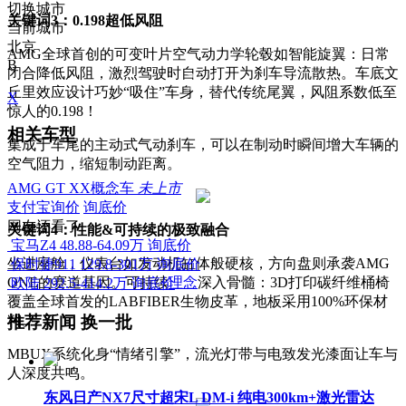
切换城市
关键词3：0.198超低风阻
当前城市
北京
AMG全球首创的可变叶片空气动力学轮毂如智能旋翼：日常
B
闭合降低风阻，激烈驾驶时自动打开为刹车导流散热。车底文
丘里效应设计巧妙“吸住”车身，替代传统尾翼，风阻系数低至
X
惊人的0.198！
相关车型
集成于车尾的主动式气动刹车，可以在制动时瞬间增大车辆的
空气阻力，缩短制动距离。
AMG GT XX概念车
未上市
支付宝询价
询底价
网友还看了
关键词4：性能&可持续的极致融合
宝马Z4
48.88-64.09万
询底价
坐进座舱，仪表台如发动机缸体般硬核，方向盘则承袭AMG
保时捷911
129.8-301万
询底价
ONE的赛道基因。可持续
理念
深入骨髓：3D打印碳纤维桶椅
欧陆
292.5-414.2万
询底价
覆盖全球首发的LABFIBER生物皮革，地板采用100%环保材
料。
推荐新闻
换一批
MBUX系统化身“情绪引擎”，流光灯带与电致发光漆面让车与
人深度共鸣。
东风日产NX7尺寸超宋L DM-i 纯电300km+激光雷达