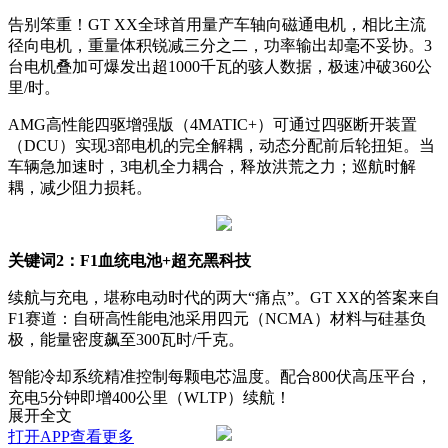
告别笨重！GT XX全球首用量产车轴向磁通电机，相比主流
径向电机，重量体积锐减三分之二，功率输出却毫不妥协。3
台电机叠加可爆发出超1000千瓦的骇人数据，极速冲破360公
里/时。
AMG高性能四驱增强版（4MATIC+）可通过四驱断开装置
（DCU）实现3部电机的完全解耦，动态分配前后轮扭矩。当
车辆急加速时，3电机全力耦合，释放洪荒之力；巡航时解
耦，减少阻力损耗。
关键词2：F1血统电池+超充黑科技
续航与充电，堪称电动时代的两大“痛点”。GT XX的答案来自
F1赛道：自研高性能电池采用四元（NCMA）材料与硅基负
极，能量密度飙至300瓦时/千克。
智能冷却系统精准控制每颗电芯温度。配合800伏高压平台，
充电5分钟即增400公里（WLTP）续航！
展开全文
打开APP查看更多