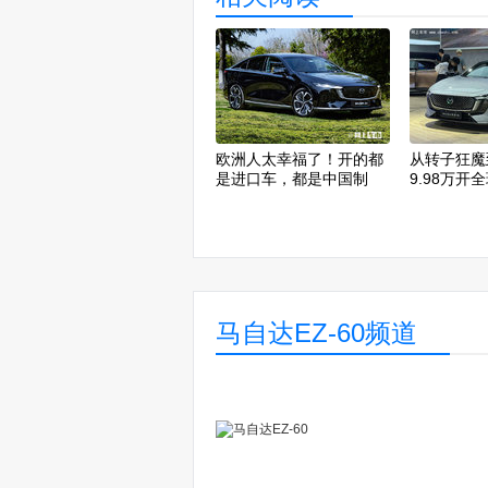
欧洲人太幸福了！开的都
从转子狂魔
是进口车，都是中国制
9.98万开
造！
羊毛
马自达EZ-60频道