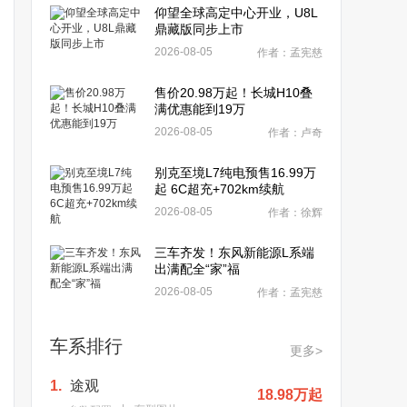
仰望全球高定中心开业，U8L
鼎藏版同步上市
2026-08-05
作者：孟宪慈
售价20.98万起！长城H10叠
满优惠能到19万
2026-08-05
作者：卢奇
别克至境L7纯电预售16.99万
起 6C超充+702km续航
2026-08-05
作者：徐辉
三车齐发！东风新能源L系端
出满配全“家”福
2026-08-05
作者：孟宪慈
车系排行
更多>
1.
途观
18.98万起