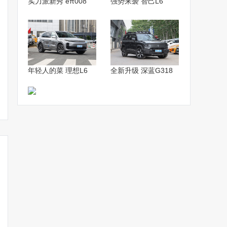
实力派新秀 eπ008
强势来袭 智己L6
年轻人的菜 理想L6
全新升级 深蓝G318
长安马自达油车减产一
马自达“联手”长安造4款新
马自达ARA
半！花15亿投产增程+纯
车 出口德国！等67个国家
发！明年上市
电SUV
60