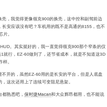
壳，我觉得更像领克900的换壳，这中控和副驾前边
长安应该没有吧？车机用的既不是高通的8155，也不
m芯片。
 HUD。其实挺好的，我一直觉得领克900那个窄条的仪
1就行，EZ-60做到了，还节省成本，就是不知道这3D
咋样。
不开的，虽然EZ-60用的是长安的平台，但是人底盘
的，这次还用上了连续可变阻尼悬架。
平台都熟悉吧，
保时捷
Macan
和大众辉昂都用，也不能说