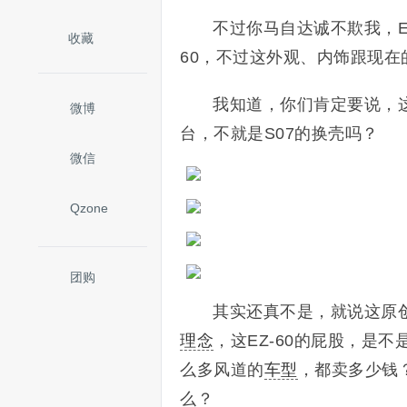
不过你马自达诚不欺我，E
收藏
60，不过这外观、内饰跟现在
我知道，你们肯定要说，这
微博
台，不就是S07的换壳吗？
微信
Qzone
团购
其实还真不是，就说这原创
理念
，这EZ-60的屁股，是
么多风道的
车型
，都卖多少钱
么？