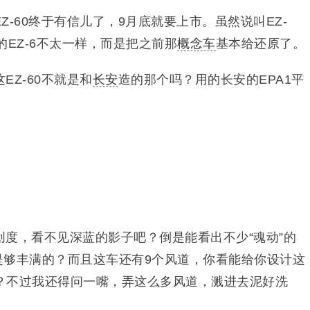
Z-60终于有信儿了，9月底就要上市。虽然说叫EZ-
的EZ-6不太一样，而是把之前那
概念车
基本给还原了。
EZ-60不就是和
长安
造的那个吗？用的长安的EPA1平
度，看不见深蓝的影子吧？倒是能看出不少“魂动”的
不是够丰满的？而且这车还有9个风道，你看能给你设计这
？不过我还得问一嘴，弄这么多风道，溅进去泥好洗