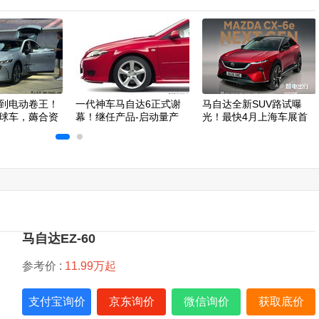
到电动卷王！
一代神车马自达6正式谢
马自达全新SUV路试曝
全球车，薅合资
幕！继任产品-启动量产
光！最快4月上海车展首
发
马自达EZ-60
参考价 :
11.99万起
支付宝询价
京东询价
微信询价
获取底价