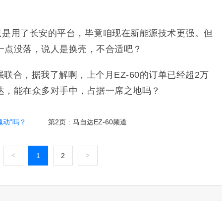
0只是用了长安的平台，毕竟咱现在新能源技术更强。但
一点没落，说人是换壳，不合适吧？
联合，据我了解啊，上个月EZ-60的订单已经超2万
达，能在众多对手中，占据一席之地吗？
魂动”吗？
第2页
:
马自达EZ-60频道
<
1
2
>