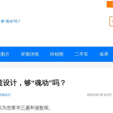
，够“魂动”吗？
图片
评测详情
经销商
二手车
保养
风道设计，够“魂动”吗？
智电出行
2025-06-19 10:57
以为您要学
三菱
和
讴歌
呢。