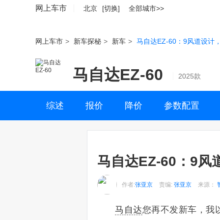
网上车市
北京
[切换]
全部城市>>
网上车市
>
新车探秘
>
新车
>
马自达EZ-60：9风道设计
马自达EZ-60
2025款
综述
报价
降价
参数配置
马自达EZ-60：9
作者:
张亚京
责编:
张亚京
来源：
马自达
您再不发新车，我